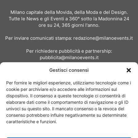
Milano capitale della Movida, della Moda e del Design.
Tutte le News e gli Eventi a 360° sotto la Madonnina 24
ore su 24, 365 giorni l'anno.
Per inviare comunicati stampa:
redazione@milanoevents.it
Per richiedere pubblicità e partnership:
pubblicita@milanoevents.it
Gestisci consensi
SEGUICI
Per fornire le migliori esperienze, utilizziamo tecnologie come i
cookie per archiviare e/o accedere alle informazioni sul
dispositivo. Il consenso a queste tecnologie ci consentirà di
elaborare dati come il comportamento di navigazione o gli ID
univoci su questo sito. Il mancato consenso o la revoca del
consenso potrebbero influire negativamente su determinate
Chi siamo
I Nostri Clienti
Contattaci
Collabora con noi
caratteristiche e funzioni.
Pubblicità
Privacy policy
Linee editoriali