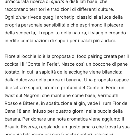
un’accurata ricerca di
spirits
e distillati base, che
raccontano territori e tradizioni di differenti culture.
Ogni
drink
rivede quegli archetipi classici alla luce della
propria personale sensibilità e che esprimono il piacere
della scoperta, il rapporto della natura, il viaggio creando
inedite combinazioni di sapori per i palati più audaci.
Fiore all’occhiello è la proposta di food pairing creata per il
cocktail il “Conte in Ferie”. Nasce così un boccone di pane
tostato, in cui la sapidità delle acciughe viene bilanciata
dalla dolcezza della purea di banane. Una proposta capace
di esaltare sapori, aromi e profumi del Conte in Ferie: un
twist sul Negroni che mantiene come base, Vermouth
Rosso e Bitter e, in sostituzione al gin, vede il rum Flor de
Cana 18 anni infuso per quattro giorni nella buccia della
banana. Per donare una nota aromatica viene aggiunto il
Braulio Riserva, regalando un gusto amaro che trova la sua
armonia bilanciandosi con freschi sentori balsamici.