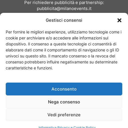
Per richiedere pubblicità e partnership:
pubblicita@milanoevents.it
Gestisci consensi
SEGUICI
Per fornire le migliori esperienze, utilizziamo tecnologie come i
cookie per archiviare e/o accedere alle informazioni sul
dispositivo. Il consenso a queste tecnologie ci consentirà di
elaborare dati come il comportamento di navigazione o gli ID
univoci su questo sito. Il mancato consenso o la revoca del
consenso potrebbero influire negativamente su determinate
Chi siamo
I Nostri Clienti
Contattaci
Collabora con noi
caratteristiche e funzioni.
Pubblicità
Privacy policy
Linee editoriali
Acconsento
© Copyright 2017 - MilanoEvents.it© managed by
Nega consenso
Vedi preferenze
Informativa Privacy e Cookie Policy