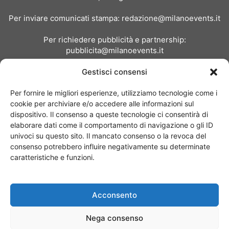
Per inviare comunicati stampa:
redazione@milanoevents.it
Per richiedere pubblicità e partnership:
pubblicita@milanoevents.it
Gestisci consensi
SEGUICI
Per fornire le migliori esperienze, utilizziamo tecnologie come i
cookie per archiviare e/o accedere alle informazioni sul
dispositivo. Il consenso a queste tecnologie ci consentirà di
elaborare dati come il comportamento di navigazione o gli ID
univoci su questo sito. Il mancato consenso o la revoca del
consenso potrebbero influire negativamente su determinate
Chi siamo
I Nostri Clienti
Contattaci
Collabora con noi
caratteristiche e funzioni.
Pubblicità
Privacy policy
Linee editoriali
Acconsento
© Copyright 2017 - MilanoEvents.it© managed by
Nega consenso