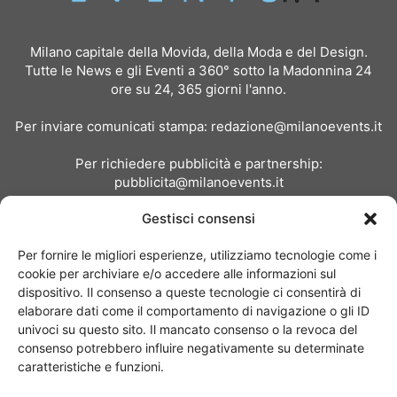
Milano capitale della Movida, della Moda e del Design.
Tutte le News e gli Eventi a 360° sotto la Madonnina 24
ore su 24, 365 giorni l'anno.
Per inviare comunicati stampa:
redazione@milanoevents.it
Per richiedere pubblicità e partnership:
pubblicita@milanoevents.it
Gestisci consensi
SEGUICI
Per fornire le migliori esperienze, utilizziamo tecnologie come i
cookie per archiviare e/o accedere alle informazioni sul
dispositivo. Il consenso a queste tecnologie ci consentirà di
elaborare dati come il comportamento di navigazione o gli ID
univoci su questo sito. Il mancato consenso o la revoca del
consenso potrebbero influire negativamente su determinate
Chi siamo
I Nostri Clienti
Contattaci
Collabora con noi
caratteristiche e funzioni.
Pubblicità
Privacy policy
Linee editoriali