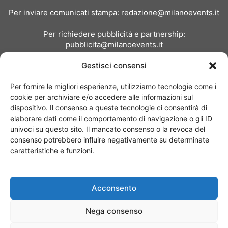
Per inviare comunicati stampa:
redazione@milanoevents.it
Per richiedere pubblicità e partnership:
pubblicita@milanoevents.it
Gestisci consensi
SEGUICI
Per fornire le migliori esperienze, utilizziamo tecnologie come i
cookie per archiviare e/o accedere alle informazioni sul
dispositivo. Il consenso a queste tecnologie ci consentirà di
elaborare dati come il comportamento di navigazione o gli ID
univoci su questo sito. Il mancato consenso o la revoca del
consenso potrebbero influire negativamente su determinate
Chi siamo
I Nostri Clienti
Contattaci
Collabora con noi
caratteristiche e funzioni.
Pubblicità
Privacy policy
Linee editoriali
Acconsento
© Copyright 2017 - MilanoEvents.it© managed by
Nega consenso