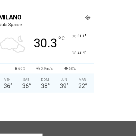
MILANO
Nubi Sparse
°
31.1
°
C
30.3
°
28.4
60%
0.9m/s
63%
VEN
SAB
DOM
LUN
MAR
36
°
36
°
38
°
39
°
22
°