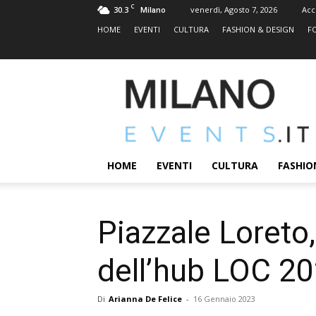
C
30.3
venerdì, Agosto 7, 2026
Acc
Milano
HOME
EVENTI
CULTURA
FASHION & DESIGN
F
MILANOEVENTS.IT
|
News
2.0
ed
Eventi
HOME
EVENTI
CULTURA
FASHIO
a
Milano
Piazzale Loreto
dell’hub LOC 2
Di
Arianna De Felice
-
16 Gennaio 2023