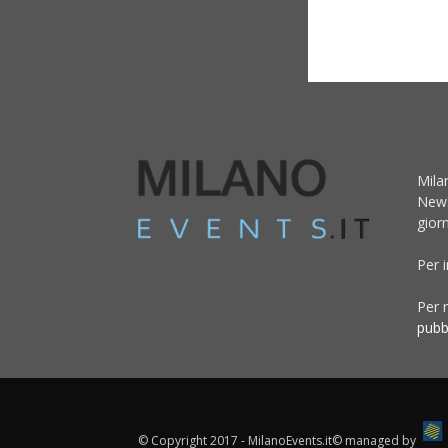
Mila
News
giorn
Per 
Per r
pubb
© Copyright 2017 - MilanoEvents.it© managed by