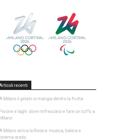
Articoli recenti
A Milano il gelato si mangia dentro la frutta
Piscine e laghi: dove rinfrescarsi e fare un tuffo a
Milano
A Milano arriva la Riviera: musica, balera e
cinema gratis