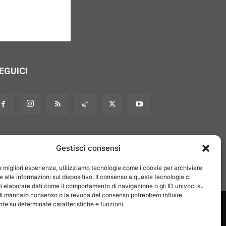
EGUICI
Gestisci consensi
le migliori esperienze, utilizziamo tecnologie come i cookie per archiviare
 alle informazioni sul dispositivo. Il consenso a queste tecnologie ci
i elaborare dati come il comportamento di navigazione o gli ID univoci su
 Il mancato consenso o la revoca del consenso potrebbero influire
on noi
Pubblicità
Privacy policy
Linee editoriali
e su determinate caratteristiche e funzioni.