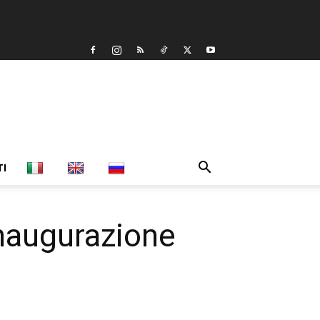
TI
inaugurazione