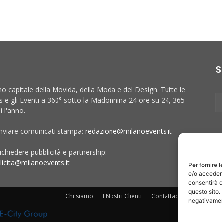
S
no capitale della Movida, della Moda e del Design. Tutte le
 e gli Eventi a 360° sotto la Madonnina 24 ore su 24, 365
i l'anno.
inviare comunicati stampa:
redazione@milanoevents.it
ichiedere pubblicità e partnership:
licita@milanoevents.it
Per fornire 
e/o accedere
consentirà d
questo sito.
Chi siamo
I Nostri Clienti
Contattaci
Collabora c
negativament