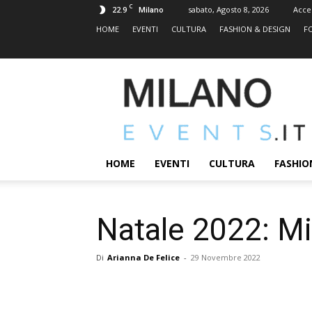
C
22.9
sabato, Agosto 8, 2026
Acce
Milano
HOME
EVENTI
CULTURA
FASHION & DESIGN
F
MILANOEVENTS.IT
|
News
2.0
ed
Eventi
HOME
EVENTI
CULTURA
FASHIO
a
Milano
Natale 2022: Mil
Di
Arianna De Felice
-
29 Novembre 2022