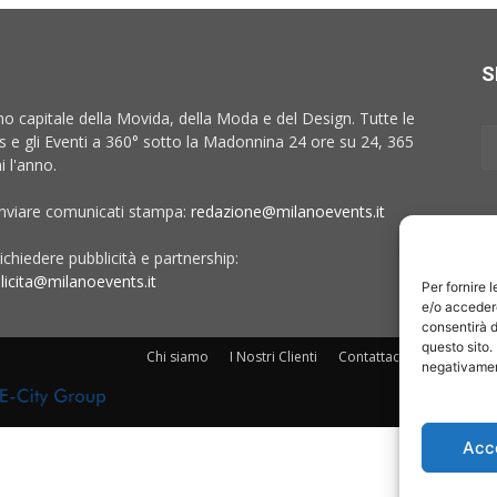
S
no capitale della Movida, della Moda e del Design. Tutte le
 e gli Eventi a 360° sotto la Madonnina 24 ore su 24, 365
i l'anno.
inviare comunicati stampa:
redazione@milanoevents.it
ichiedere pubblicità e partnership:
licita@milanoevents.it
Per fornire 
e/o accedere
consentirà d
questo sito.
Chi siamo
I Nostri Clienti
Contattaci
Collabora c
negativament
Acc