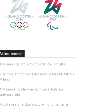
Articoli recenti
A Milano il gelato si mangia dentro la frutta
Piscine e laghi: dove rinfrescarsi e fare un tuffo a
Milano
A Milano arriva la Riviera: musica, balera e
cinema gratis
Mostra gratuita: due sculture monumentali a