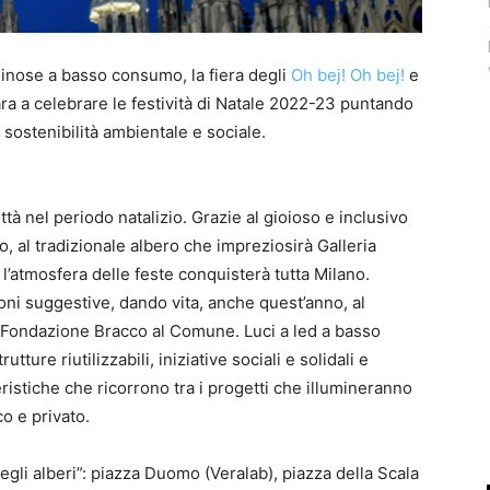
uminose a basso consumo, la fiera degli
Oh bej! Oh bej!
e
ra a celebrare le festività di Natale 2022-23 puntando
e sostenibilità ambientale e sociale.
tà nel periodo natalizio. Grazie al gioioso e inclusivo
 al tradizionale albero che impreziosirà Galleria
, l’atmosfera delle feste conquisterà tutta Milano.
ioni suggestive, dando vita, anche quest’anno, al
la Fondazione Bracco al Comune. Luci a led a basso
tture riutilizzabili, iniziative sociali e solidali e
eristiche che ricorrono tra i progetti che illumineranno
co e privato.
egli alberi”: piazza Duomo (Veralab), piazza della Scala