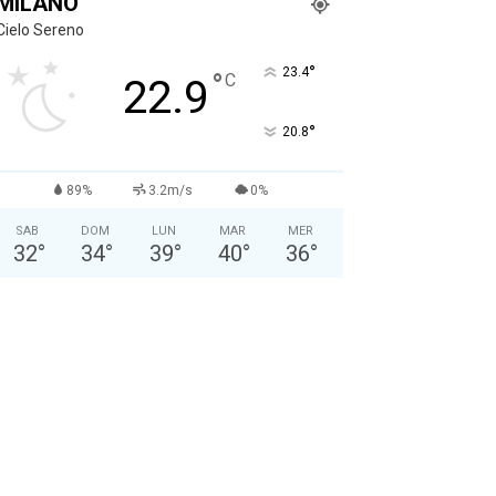
MILANO
Cielo Sereno
°
23.4
°
C
22.9
°
20.8
89%
3.2m/s
0%
SAB
DOM
LUN
MAR
MER
32
°
34
°
39
°
40
°
36
°