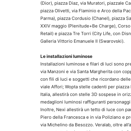
(Dior), piazza Diaz, via Muratori, piazzale C
piazza Olivetti, via Flaminio e Arco della Pa
Parma), piazza Cordusio (Chanel), piazza Sa
XXIV maggio (Plenitude+Be Charge), Corso G
Retail) e piazza Tre Torri (City Life, con D
Galleria Vittorio Emanuele II (Swarovski).
Le installazioni luminose
Installazioni luminose e filari di luci sono p
via Manzoni e via Santa Margherita con coppi
con fili di luci e soggetti che ricordano del
viale Affori; Wopta stelle cadenti per piazz
Italia, allestirà con stelle 3D sospese in ori
medaglioni luminosi raffiguranti personaggi 
Inoltre, Nexi allestirà un tetto di luce con p
Piero della Francesca e in via Poliziano e pr
via Michelino da Besozzo. Veralab, oltre all’