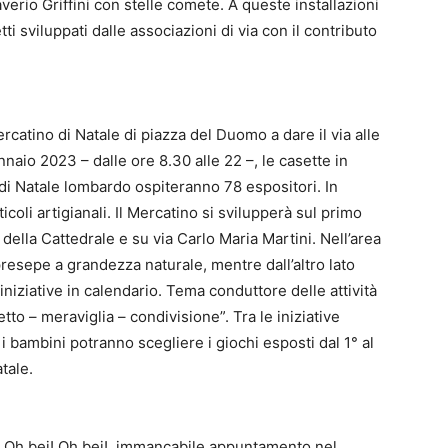
verio Griffini con stelle comete. A queste installazioni
 sviluppati dalle associazioni di via con il contributo
rcatino di Natale di piazza del Duomo a dare il via alle
ennaio 2023 – dalle ore 8.30 alle 22 –, le casette in
i Natale lombardo ospiteranno 78 espositori. In
icoli artigianali. Il Mercatino si svilupperà sul primo
o della Cattedrale e su via Carlo Maria Martini. Nell’area
resepe a grandezza naturale, mentre dall’altro lato
iniziative in calendario. Tema conduttore delle attività
etto – meraviglia – condivisione”. Tra le iniziative
i bambini potranno scegliere i giochi esposti dal 1° al
tale.
i Oh bej! Oh bej!, immancabile appuntamento nel