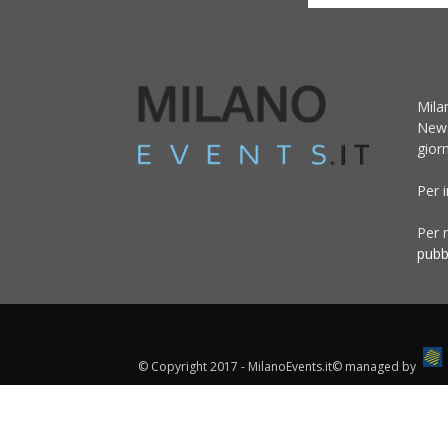
Mila
News
giorn
Per 
Per r
pubb
© Copyright 2017 - MilanoEvents.it© managed by