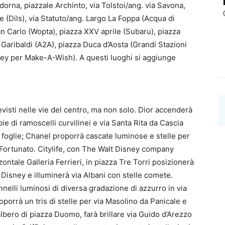
adorna, piazzale Archinto, via Tolstoi/ang. via Savona,
ce (Dils), via Statuto/ang. Largo La Foppa (Acqua di
n Carlo (Wopta), piazza XXV aprile (Subaru), piazza
aribaldi (A2A), piazza Duca d’Aosta (Grandi Stazioni
isney per Make-A-Wish). A questi luoghi si aggiunge
revisti nelle vie del centro, ma non solo. Dior accenderà
e di ramoscelli curvilinei e via Santa Rita da Cascia
le foglie; Chanel proporrà cascate luminose e stelle per
a Fortunato. Citylife, con The Walt Disney company
zzontale Galleria Ferrieri, in piazza Tre Torri posizionerà
Disney e illuminerà via Albani con stelle comete.
annelli luminosi di diversa gradazione di azzurro in via
oporrà un tris di stelle per via Masolino da Panicale e
albero di piazza Duomo, farà brillare via Guido d’Arezzo