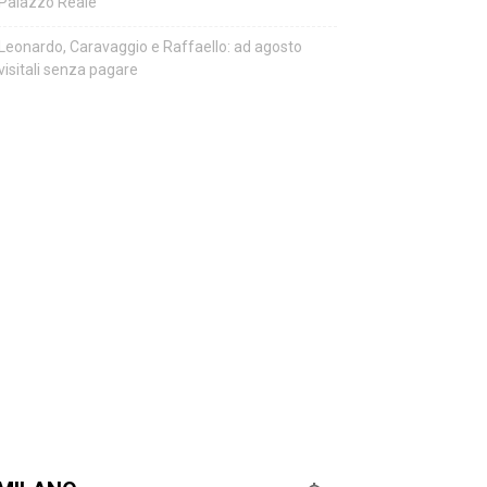
Palazzo Reale
Leonardo, Caravaggio e Raffaello: ad agosto
visitali senza pagare