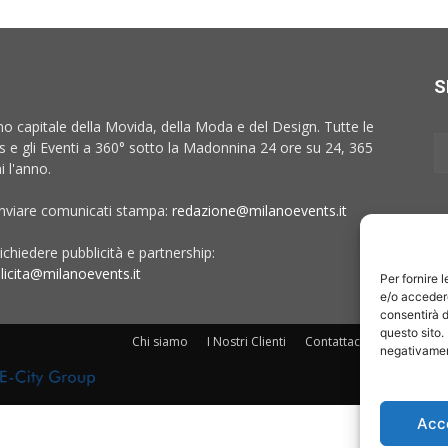
S
no capitale della Movida, della Moda e del Design. Tutte le
 e gli Eventi a 360° sotto la Madonnina 24 ore su 24, 365
i l'anno.
inviare comunicati stampa:
redazione@milanoevents.it
ichiedere pubblicità e partnership:
licita@milanoevents.it
Per fornire 
e/o accedere
consentirà d
questo sito.
Chi siamo
I Nostri Clienti
Contattaci
Collabora c
negativament
Acc