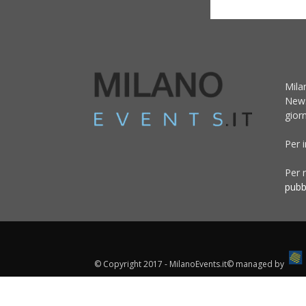
Mila
News
giorn
Per 
Per r
pubb
© Copyright 2017 - MilanoEvents.it© managed by