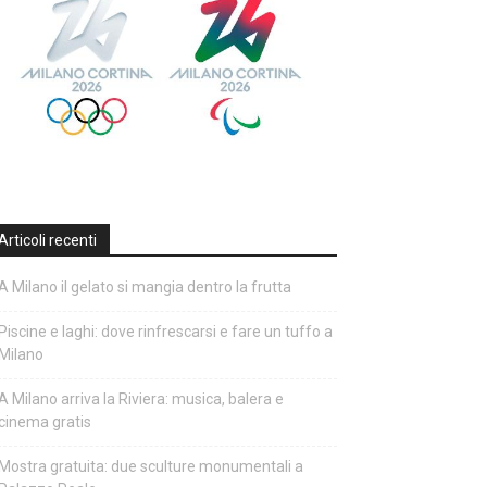
Articoli recenti
A Milano il gelato si mangia dentro la frutta
Piscine e laghi: dove rinfrescarsi e fare un tuffo a
Milano
A Milano arriva la Riviera: musica, balera e
cinema gratis
Mostra gratuita: due sculture monumentali a