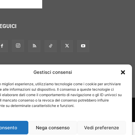
EGUICI
Gestisci consensi
le migliori esperienze, utilizziamo tecnologie come i cookie per archiviare
 alle informazioni sul dispositivo. Il consenso a queste tecnologie ci
i elaborare dati come il comportamento di navigazione o gli ID univoci su
 Il mancato consenso o la revoca del consenso potrebbero influire
on noi
Pubblicità
Privacy policy
Linee editoriali
e su determinate caratteristiche e funzioni.
onsento
Nega consenso
Vedi preferenze