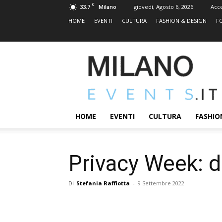
C
33.7
giovedì, Agosto 6, 2026
Acc
Milano
HOME
EVENTI
CULTURA
FASHION & DESIGN
F
MILANOEVENTS.IT
|
News
2.0
ed
Eventi
HOME
EVENTI
CULTURA
FASHIO
a
Milano
Privacy Week: d
Di
Stefania Raffiotta
-
9 Settembre 2022