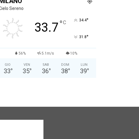
MILANO
Cielo Sereno
°
34.4
°
C
33.7
°
31.8
56%
5.1m/s
10%
GIO
VEN
SAB
DOM
LUN
33
°
35
°
36
°
38
°
39
°