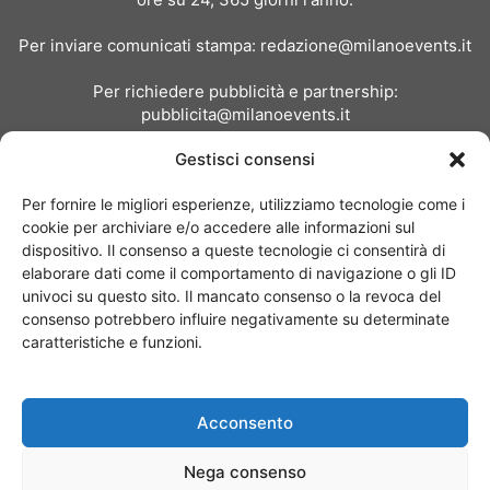
Per inviare comunicati stampa:
redazione@milanoevents.it
Per richiedere pubblicità e partnership:
pubblicita@milanoevents.it
Gestisci consensi
SEGUICI
Per fornire le migliori esperienze, utilizziamo tecnologie come i
cookie per archiviare e/o accedere alle informazioni sul
dispositivo. Il consenso a queste tecnologie ci consentirà di
elaborare dati come il comportamento di navigazione o gli ID
univoci su questo sito. Il mancato consenso o la revoca del
consenso potrebbero influire negativamente su determinate
Chi siamo
I Nostri Clienti
Contattaci
Collabora con noi
caratteristiche e funzioni.
Pubblicità
Privacy policy
Linee editoriali
Acconsento
© Copyright 2017 - MilanoEvents.it© managed by
Nega consenso