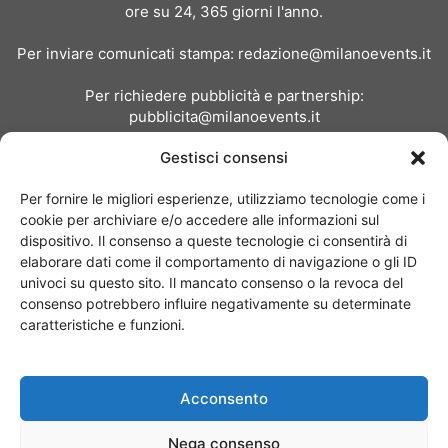
ore su 24, 365 giorni l'anno.
Per inviare comunicati stampa:
redazione@milanoevents.it
Per richiedere pubblicità e partnership:
pubblicita@milanoevents.it
Gestisci consensi
SEGUICI
Per fornire le migliori esperienze, utilizziamo tecnologie come i
cookie per archiviare e/o accedere alle informazioni sul
dispositivo. Il consenso a queste tecnologie ci consentirà di
elaborare dati come il comportamento di navigazione o gli ID
univoci su questo sito. Il mancato consenso o la revoca del
consenso potrebbero influire negativamente su determinate
Chi siamo
I Nostri Clienti
Contattaci
Collabora con noi
caratteristiche e funzioni.
Pubblicità
Privacy policy
Linee editoriali
Acconsento
© Copyright 2017 - MilanoEvents.it© managed by
Nega consenso