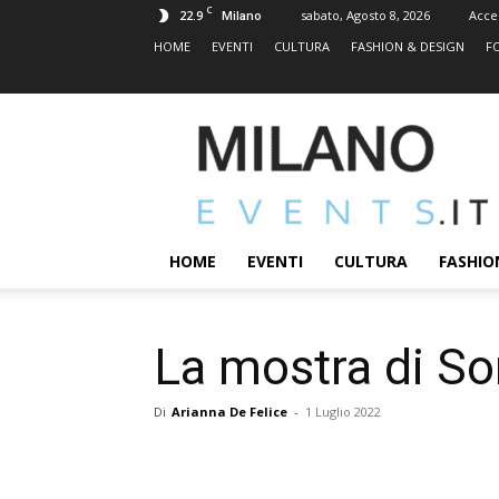
C
22.9
sabato, Agosto 8, 2026
Acce
Milano
HOME
EVENTI
CULTURA
FASHION & DESIGN
F
MILANOEVENTS.IT
|
News
2.0
ed
Eventi
HOME
EVENTI
CULTURA
FASHIO
a
Milano
La mostra di So
Di
Arianna De Felice
-
1 Luglio 2022