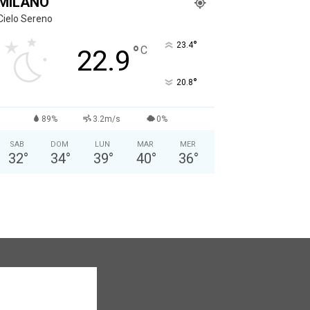
MILANO
Cielo Sereno
°
23.4
°
C
22.9
°
20.8
89%
3.2m/s
0%
SAB
DOM
LUN
MAR
MER
32
°
34
°
39
°
40
°
36
°