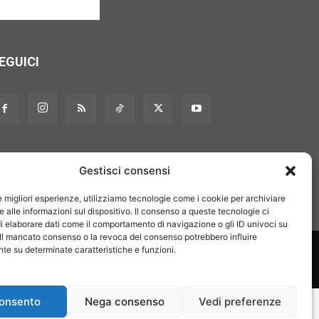
EGUICI
Gestisci consensi
le migliori esperienze, utilizziamo tecnologie come i cookie per archiviare
 alle informazioni sul dispositivo. Il consenso a queste tecnologie ci
i elaborare dati come il comportamento di navigazione o gli ID univoci su
 Il mancato consenso o la revoca del consenso potrebbero influire
on noi
Pubblicità
Privacy policy
Linee editoriali
e su determinate caratteristiche e funzioni.
onsento
Nega consenso
Vedi preferenze