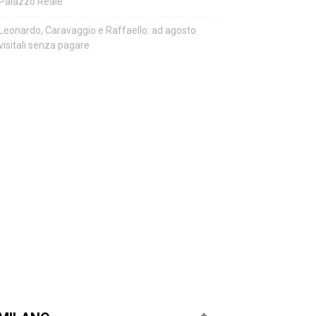
Palazzo Reale
Leonardo, Caravaggio e Raffaello: ad agosto
visitali senza pagare