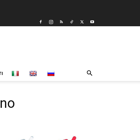
TI
ano