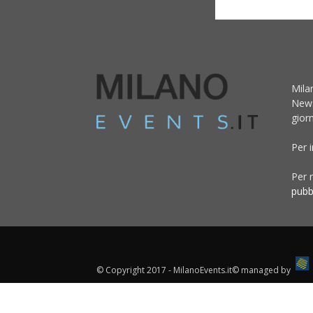
Mila
News
giorn
Per 
Per r
pubb
© Copyright 2017 - MilanoEvents.it© managed by