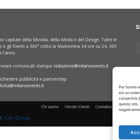
S
no capitale della Movida, della Moda e del Design. Tutte le
 e gli Eventi a 360° sotto la Madonnina 24 ore su 24, 365
i l'anno.
inviare comunicati stampa:
redazione@milanoevents.it
ichiedere pubblicità e partnership:
licita@milanoevents.it
Per fornire 
e/o accedere
consentirà d
questo sito.
Chi siamo
I Nostri Clienti
Contattaci
Collabora c
negativament
Acc