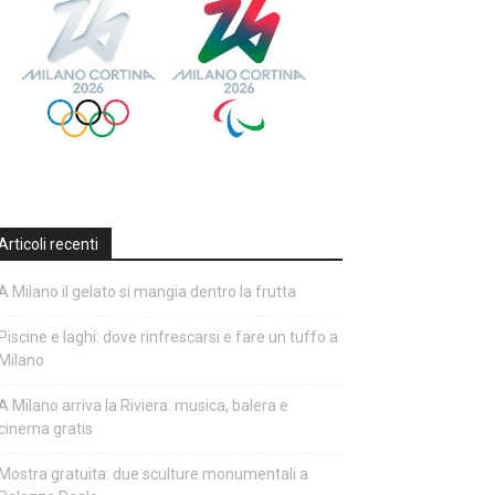
Articoli recenti
A Milano il gelato si mangia dentro la frutta
Piscine e laghi: dove rinfrescarsi e fare un tuffo a
Milano
A Milano arriva la Riviera: musica, balera e
cinema gratis
Mostra gratuita: due sculture monumentali a