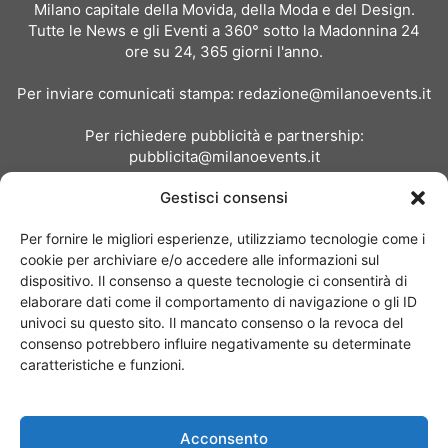
Milano capitale della Movida, della Moda e del Design.
Tutte le News e gli Eventi a 360° sotto la Madonnina 24
ore su 24, 365 giorni l'anno.
Per inviare comunicati stampa:
redazione@milanoevents.it
Per richiedere pubblicità e partnership:
pubblicita@milanoevents.it
Gestisci consensi
SEGUICI
Per fornire le migliori esperienze, utilizziamo tecnologie come i
cookie per archiviare e/o accedere alle informazioni sul
dispositivo. Il consenso a queste tecnologie ci consentirà di
elaborare dati come il comportamento di navigazione o gli ID
univoci su questo sito. Il mancato consenso o la revoca del
consenso potrebbero influire negativamente su determinate
Chi siamo
I Nostri Clienti
Contattaci
Collabora con noi
caratteristiche e funzioni.
Pubblicità
Privacy policy
Linee editoriali
Acconsento
© Copyright 2017 - MilanoEvents.it© managed by