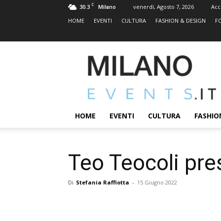
C
30.3
venerdì, Agosto 7, 2026
Acc
Milano
HOME
EVENTI
CULTURA
FASHION & DESIGN
F
MILANOEVENTS.IT
|
News
2.0
ed
Eventi
HOME
EVENTI
CULTURA
FASHIO
a
Milano
Teo Teocoli pres
Di
Stefania Raffiotta
-
15 Giugno 2022