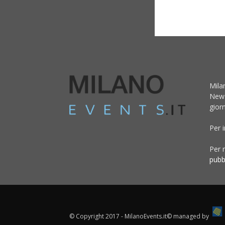
Mila
News
giorn
Per 
Per r
pubb
© Copyright 2017 - MilanoEvents.it© managed by