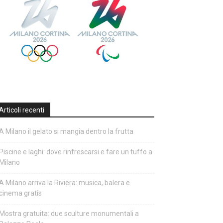
Articoli recenti
A Milano il gelato si mangia dentro la frutta
Piscine e laghi: dove rinfrescarsi e fare un tuffo a
Milano
A Milano arriva la Riviera: musica, balera e
cinema gratis
Mostra gratuita: due sculture monumentali a