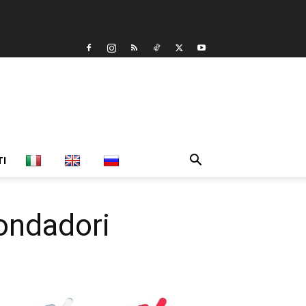
TI
Mondadori