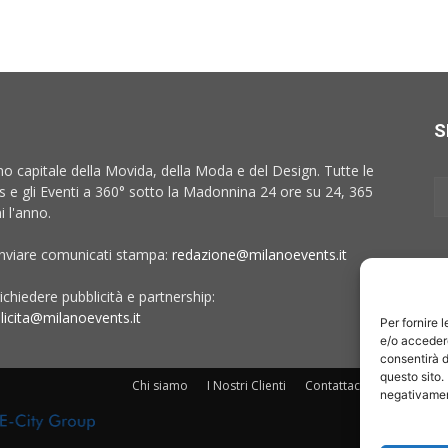
S
no capitale della Movida, della Moda e del Design. Tutte le
 e gli Eventi a 360° sotto la Madonnina 24 ore su 24, 365
i l'anno.
inviare comunicati stampa:
redazione@milanoevents.it
ichiedere pubblicità e partnership:
licita@milanoevents.it
Per fornire 
e/o accedere
consentirà d
questo sito.
Chi siamo
I Nostri Clienti
Contattaci
Collabora c
negativament