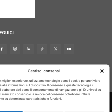
EGUICI
Gestisci consensi
le migliori esperienze, utilizziamo tecnologie come i cookie per archiviare
 alle informazioni sul dispositivo. Il consenso a queste tecnologie ci
i elaborare dati come il comportamento di navigazione o gli ID univoci su
 Il mancato consenso o la revoca del consenso potrebbero influire
on noi
Pubblicità
Privacy policy
Linee editoriali
e su determinate caratteristiche e funzioni.