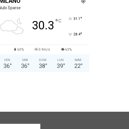
MILANO
Nubi Sparse
°
31.1
°
C
30.3
°
28.4
60%
0.9m/s
63%
VEN
SAB
DOM
LUN
MAR
36
°
36
°
38
°
39
°
22
°