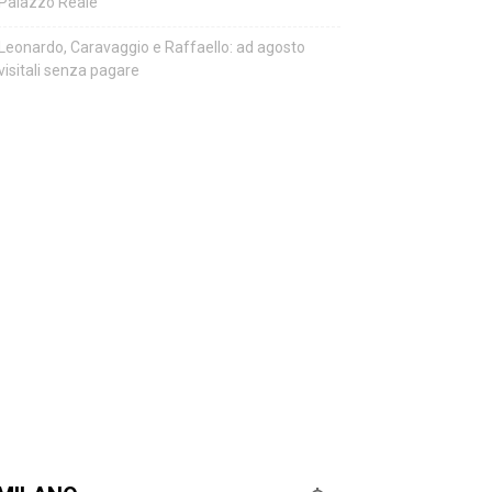
Palazzo Reale
Leonardo, Caravaggio e Raffaello: ad agosto
visitali senza pagare