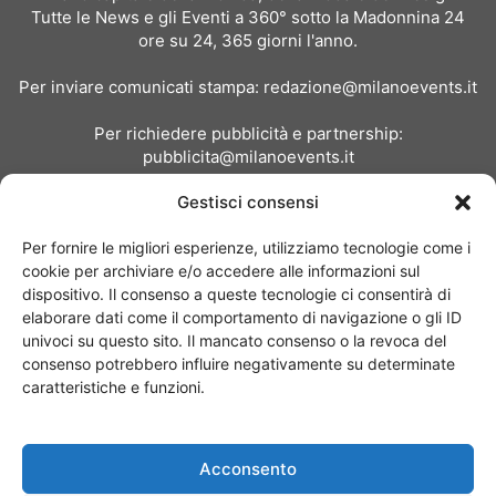
Tutte le News e gli Eventi a 360° sotto la Madonnina 24
ore su 24, 365 giorni l'anno.
Per inviare comunicati stampa:
redazione@milanoevents.it
Per richiedere pubblicità e partnership:
pubblicita@milanoevents.it
Gestisci consensi
SEGUICI
Per fornire le migliori esperienze, utilizziamo tecnologie come i
cookie per archiviare e/o accedere alle informazioni sul
dispositivo. Il consenso a queste tecnologie ci consentirà di
elaborare dati come il comportamento di navigazione o gli ID
univoci su questo sito. Il mancato consenso o la revoca del
consenso potrebbero influire negativamente su determinate
Chi siamo
I Nostri Clienti
Contattaci
Collabora con noi
caratteristiche e funzioni.
Pubblicità
Privacy policy
Linee editoriali
Acconsento
© Copyright 2017 - MilanoEvents.it© managed by