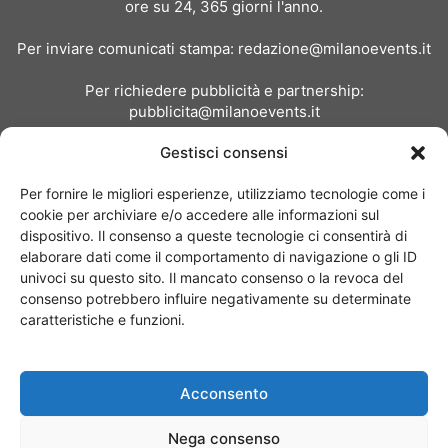
ore su 24, 365 giorni l'anno.
Per inviare comunicati stampa:
redazione@milanoevents.it
Per richiedere pubblicità e partnership:
pubblicita@milanoevents.it
Gestisci consensi
SEGUICI
Per fornire le migliori esperienze, utilizziamo tecnologie come i
cookie per archiviare e/o accedere alle informazioni sul
dispositivo. Il consenso a queste tecnologie ci consentirà di
elaborare dati come il comportamento di navigazione o gli ID
univoci su questo sito. Il mancato consenso o la revoca del
consenso potrebbero influire negativamente su determinate
Chi siamo
I Nostri Clienti
Contattaci
Collabora con noi
caratteristiche e funzioni.
Pubblicità
Privacy policy
Linee editoriali
Acconsento
© Copyright 2017 - MilanoEvents.it© managed by
Nega consenso