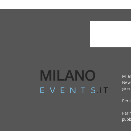
Mila
News
giorn
Per 
Per r
pubb