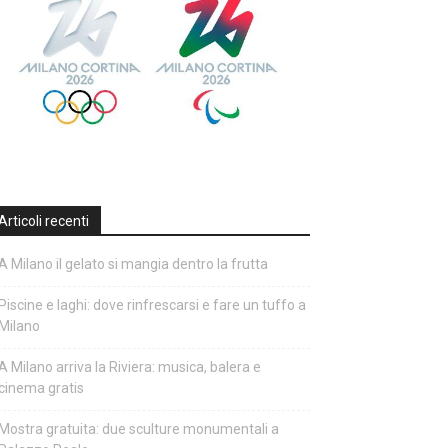
Articoli recenti
A Milano il gelato si mangia dentro la frutta
Piscine e laghi: dove rinfrescarsi e fare un tuffo a
Milano
A Milano arriva la Riviera: musica, balera e
cinema gratis
Mostra gratuita: due sculture monumentali a