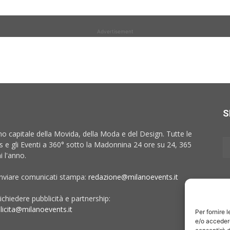
Advertisement
S
no capitale della Movida, della Moda e del Design. Tutte le
 e gli Eventi a 360° sotto la Madonnina 24 ore su 24, 365
i l'anno.
inviare comunicati stampa:
redazione@milanoevents.it
ichiedere pubblicità e partnership:
licita@milanoevents.it
Per fornire 
e/o accedere