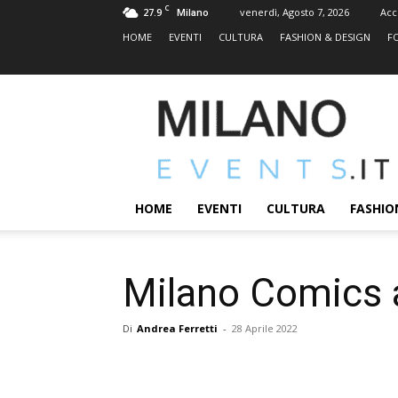
C
27.9
venerdì, Agosto 7, 2026
Acc
Milano
HOME
EVENTI
CULTURA
FASHION & DESIGN
F
MILANOEVENTS.IT
|
News
2.0
ed
Eventi
HOME
EVENTI
CULTURA
FASHIO
a
Milano
Milano Comics 
Di
Andrea Ferretti
-
28 Aprile 2022