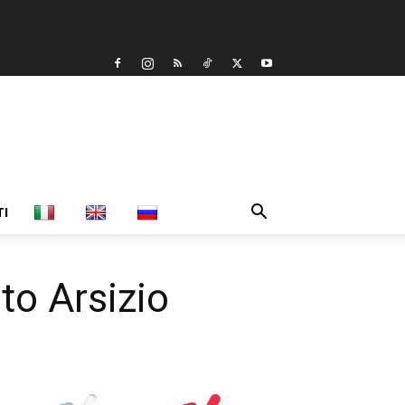
TI
o Arsizio