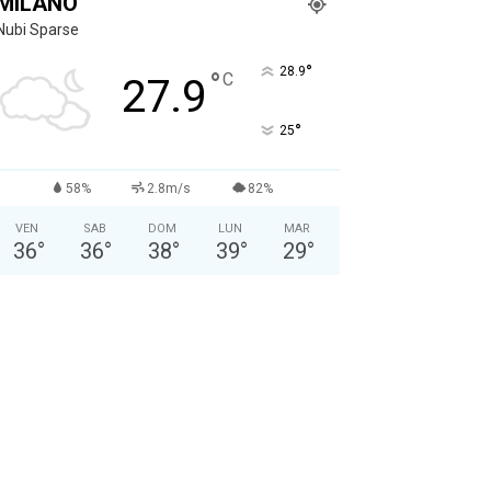
MILANO
Nubi Sparse
°
28.9
°
C
27.9
°
25
58%
2.8m/s
82%
VEN
SAB
DOM
LUN
MAR
36
°
36
°
38
°
39
°
29
°