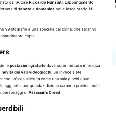
rmato dall’autore
Riccardo Nunziati
. L’appuntamento
giornate di
sabato
e
domenica
nelle fasce orario
11-
he 99 litografie e una speciale cartolina, che saranno
d esaurimento copie.
ers
 delle
postazioni gratuite
dove poter mettere in pratica
e
novità dei vari videogiochi
. Se invece siete
anche un’area allestita come una sala giochi dove
 In aggiunta, per questa edizione saranno previsti molti
ai personaggi di
Assassin’s Creed
.
erdibili