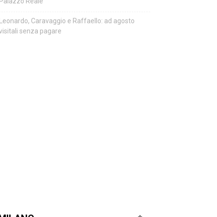
Palazzo Reale
Leonardo, Caravaggio e Raffaello: ad agosto
visitali senza pagare