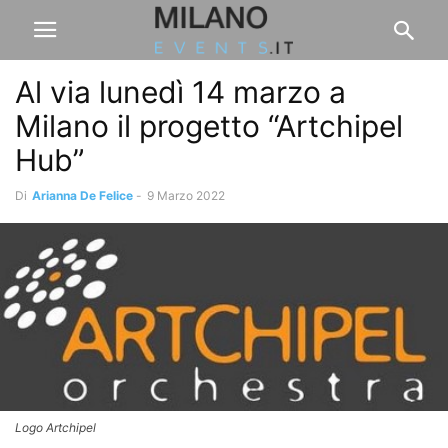
Al via lunedì 14 marzo a
Milano il progetto “Artchipel
Hub”
Di
Arianna De Felice
-
9 Marzo 2022
Logo Artchipel