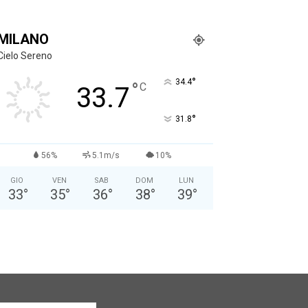
MILANO
Cielo Sereno
°
34.4
°
C
33.7
°
31.8
56%
5.1m/s
10%
GIO
VEN
SAB
DOM
LUN
33
°
35
°
36
°
38
°
39
°