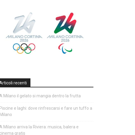
Articoli recenti
A Milano il gelato si mangia dentro la frutta
Piscine e laghi: dove rinfrescarsi e fare un tuffo a
Milano
A Milano arriva la Riviera: musica, balera e
cinema gratis