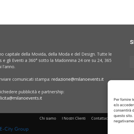
S
no capitale della Movida, della Moda e del Design. Tutte le
 e gli Eventi a 360° sotto la Madonnina 24 ore su 24, 365
i l'anno.
inviare comunicati stampa:
redazione@milanoevents.it
ichiedere pubblicità e partnership:
licita@milanoevents.it
Per fornire 
e/o accedere
consentirà d
questo sito.
Chi siamo
I Nostri Clienti
Contattaci
Collabora c
negativament