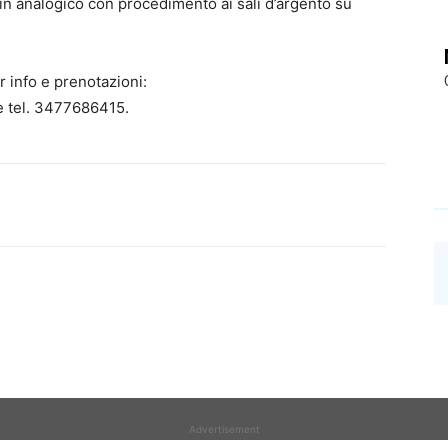
in analogico con procedimento ai sali d’argento su
er info e prenotazioni:
e tel. 3477686415.
Advertisement