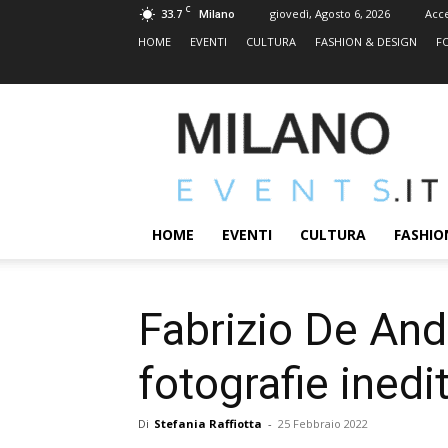
C
33.7
giovedì, Agosto 6, 2026
Acc
Milano
HOME
EVENTI
CULTURA
FASHION & DESIGN
F
MILANOEVENTS.IT
|
News
2.0
ed
Eventi
HOME
EVENTI
CULTURA
FASHIO
a
Milano
Fabrizio De And
fotografie inedi
Di
Stefania Raffiotta
-
25 Febbraio 2022