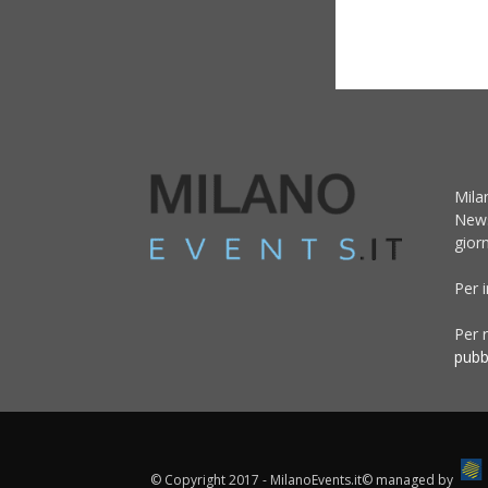
Mila
News
giorn
Per 
Per r
pubb
© Copyright 2017 - MilanoEvents.it© managed by