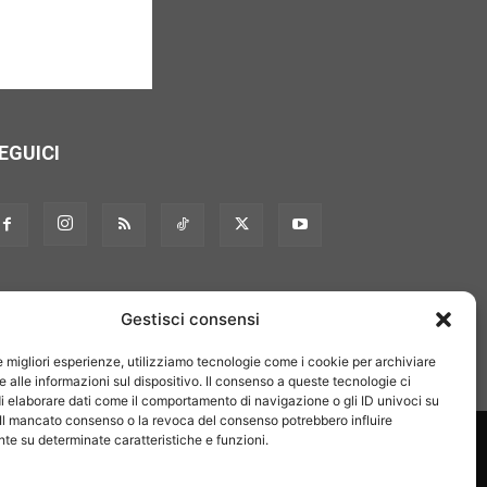
EGUICI
Gestisci consensi
le migliori esperienze, utilizziamo tecnologie come i cookie per archiviare
 alle informazioni sul dispositivo. Il consenso a queste tecnologie ci
i elaborare dati come il comportamento di navigazione o gli ID univoci su
 Il mancato consenso o la revoca del consenso potrebbero influire
on noi
Pubblicità
Privacy policy
Linee editoriali
e su determinate caratteristiche e funzioni.