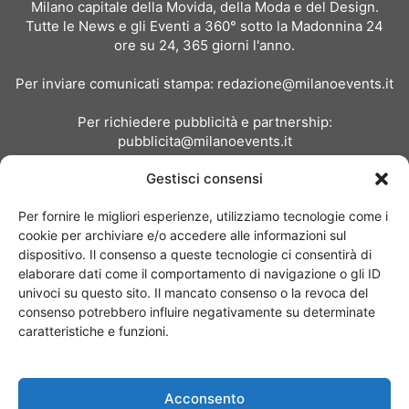
Milano capitale della Movida, della Moda e del Design.
Tutte le News e gli Eventi a 360° sotto la Madonnina 24
ore su 24, 365 giorni l'anno.
Per inviare comunicati stampa:
redazione@milanoevents.it
Per richiedere pubblicità e partnership:
pubblicita@milanoevents.it
Gestisci consensi
SEGUICI
Per fornire le migliori esperienze, utilizziamo tecnologie come i
cookie per archiviare e/o accedere alle informazioni sul
dispositivo. Il consenso a queste tecnologie ci consentirà di
elaborare dati come il comportamento di navigazione o gli ID
univoci su questo sito. Il mancato consenso o la revoca del
consenso potrebbero influire negativamente su determinate
Chi siamo
I Nostri Clienti
Contattaci
Collabora con noi
caratteristiche e funzioni.
Pubblicità
Privacy policy
Linee editoriali
Acconsento
© Copyright 2017 - MilanoEvents.it© managed by