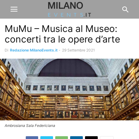
MuMu – Musica al Museo:
concerti tra le opere d’arte
Di
Redazione MilanoEvents.it
-
29 Settembre 2021
Ambrosiana Sala Federiciana