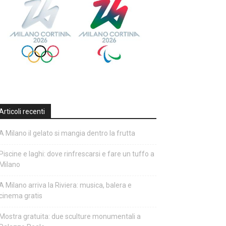
Articoli recenti
A Milano il gelato si mangia dentro la frutta
Piscine e laghi: dove rinfrescarsi e fare un tuffo a
Milano
A Milano arriva la Riviera: musica, balera e
cinema gratis
Mostra gratuita: due sculture monumentali a