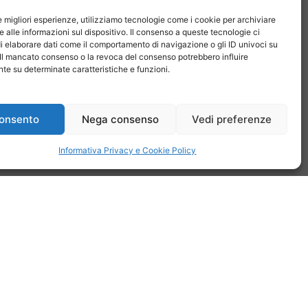
le migliori esperienze, utilizziamo tecnologie come i cookie per archiviare
 alle informazioni sul dispositivo. Il consenso a queste tecnologie ci
i elaborare dati come il comportamento di navigazione o gli ID univoci su
 Il mancato consenso o la revoca del consenso potrebbero influire
EGUICI
e su determinate caratteristiche e funzioni.
onsento
Nega consenso
Vedi preferenze
Informativa Privacy e Cookie Policy
on noi
Pubblicità
Privacy policy
Linee editoriali