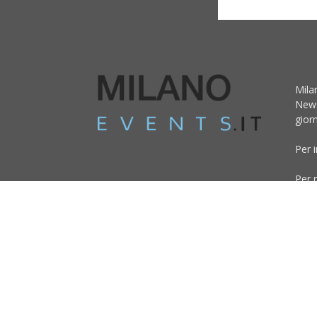
Mila
News
giorn
Per 
Per r
pubb
© Copyright 2017 - MilanoEvents.it© managed by