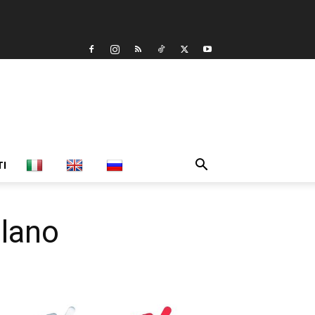
TI
ilano