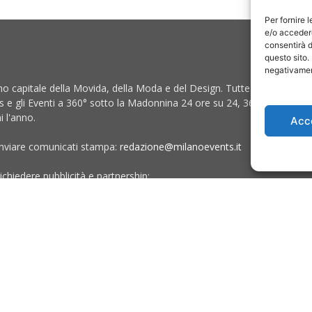
Per fornire 
e/o accedere
consentirà d
questo sito.
S
negativament
no capitale della Movida, della Moda e del Design. Tutte le
 e gli Eventi a 360° sotto la Madonnina 24 ore su 24, 365
i l'anno.
Acc
inviare comunicati stampa:
redazione@milanoevents.it
ichiedere pubblicità e partnership:
licita@milanoevents.it
Chi siamo
I Nostri Clienti
Contattaci
Collabora c