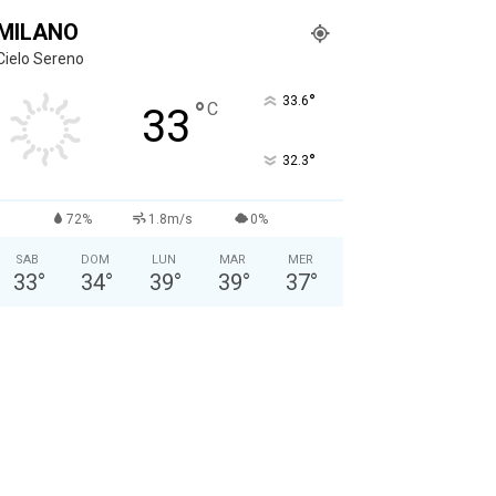
MILANO
Cielo Sereno
°
33.6
°
C
33
°
32.3
72%
1.8m/s
0%
SAB
DOM
LUN
MAR
MER
33
°
34
°
39
°
39
°
37
°