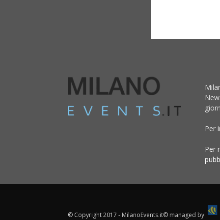
Mila
News
giorn
Per 
Per r
pubb
© Copyright 2017 - MilanoEvents.it© managed by