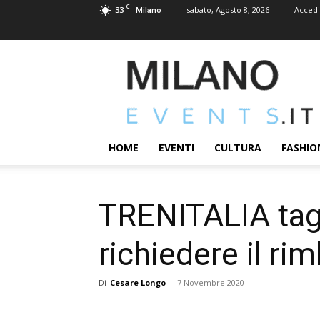
C
33
sabato, Agosto 8, 2026
Accedi
Milano
MILANOEVENTS.IT
|
News
2.0
ed
Eventi
HOME
EVENTI
CULTURA
FASHIO
a
Milano
TRENITALIA tagl
richiedere il ri
Di
Cesare Longo
-
7 Novembre 2020