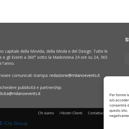
S
no capitale della Movida, della Moda e del Design. Tutte le
 e gli Eventi a 360° sotto la Madonnina 24 ore su 24, 365
i l'anno.
inviare comunicati stampa:
redazione@milanoevents.it
ichiedere pubblicità e partnership:
licita@milanoevents.it
Per fornire 
e/o accedere
consentirà d
questo sito.
Chi siamo
I Nostri Clienti
Contattaci
Collabora c
negativament