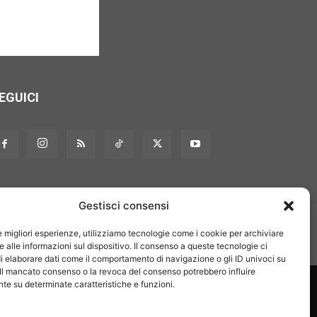
EGUICI
Gestisci consensi
le migliori esperienze, utilizziamo tecnologie come i cookie per archiviare
 alle informazioni sul dispositivo. Il consenso a queste tecnologie ci
i elaborare dati come il comportamento di navigazione o gli ID univoci su
 Il mancato consenso o la revoca del consenso potrebbero influire
on noi
Pubblicità
Privacy policy
Linee editoriali
e su determinate caratteristiche e funzioni.