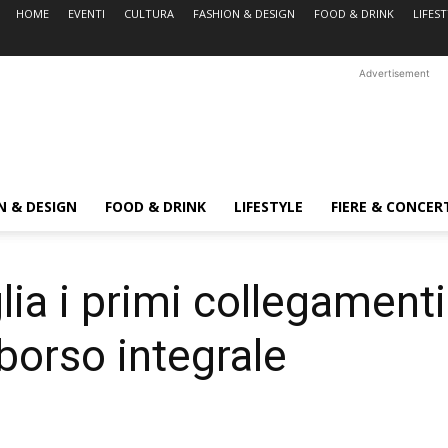
HOME
EVENTI
CULTURA
FASHION & DESIGN
FOOD & DRINK
LIFES
Advertisement
N & DESIGN
FOOD & DRINK
LIFESTYLE
FIERE & CONCER
ia i primi collegament
mborso integrale