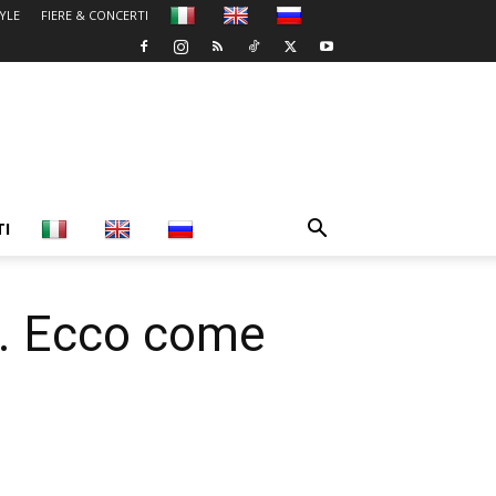
TYLE
FIERE & CONCERTI
TI
i. Ecco come