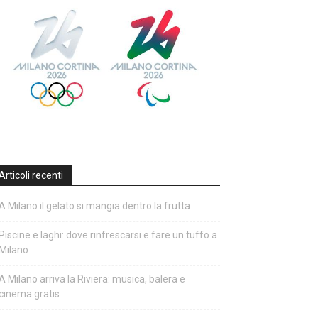
Articoli recenti
A Milano il gelato si mangia dentro la frutta
Piscine e laghi: dove rinfrescarsi e fare un tuffo a
Milano
A Milano arriva la Riviera: musica, balera e
cinema gratis