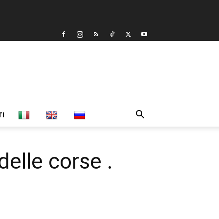
TI
elle corse .