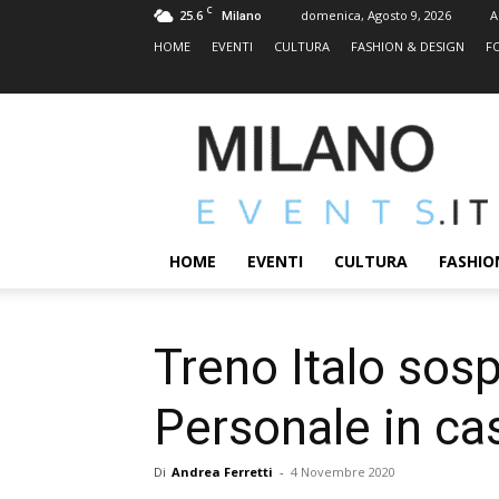
C
25.6
domenica, Agosto 9, 2026
A
Milano
HOME
EVENTI
CULTURA
FASHION & DESIGN
F
MILANOEVENTS.IT
|
News
2.0
ed
Eventi
HOME
EVENTI
CULTURA
FASHIO
a
Milano
Treno Italo sos
Personale in ca
Di
Andrea Ferretti
-
4 Novembre 2020