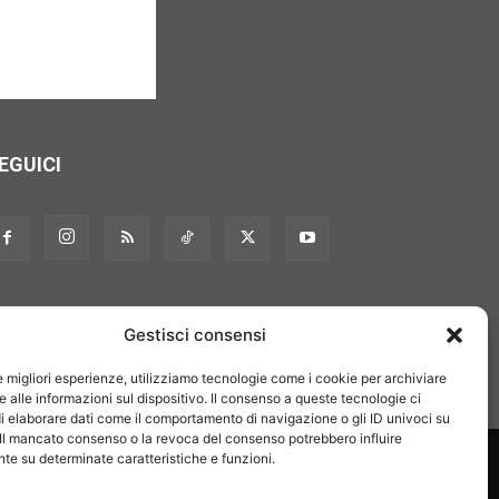
EGUICI
Gestisci consensi
le migliori esperienze, utilizziamo tecnologie come i cookie per archiviare
 alle informazioni sul dispositivo. Il consenso a queste tecnologie ci
i elaborare dati come il comportamento di navigazione o gli ID univoci su
 Il mancato consenso o la revoca del consenso potrebbero influire
on noi
Pubblicità
Privacy policy
Linee editoriali
e su determinate caratteristiche e funzioni.