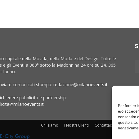
S
no capitale della Movida, della Moda e del Design. Tutte le
 e gli Eventi a 360° sotto la Madonnina 24 ore su 24, 365
i l'anno.
inviare comunicati stampa:
redazione@milanoevents.it
ichiedere pubblicità e partnership:
licita@milanoevents.it
Per fornire 
e/o accedere
consentirà d
questo sito.
Chi siamo
I Nostri Clienti
Contattaci
Collabora c
negativament