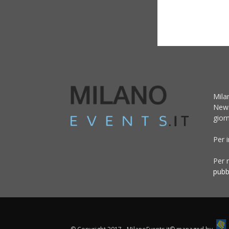
Mila
News
giorn
Per 
Per r
pubb