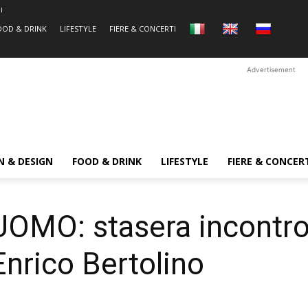
i
OOD & DRINK
LIFESTYLE
FIERE & CONCERTI
Advertisement
N & DESIGN
FOOD & DRINK
LIFESTYLE
FIERE & CONCER
OMO: stasera incontro 
Enrico Bertolino