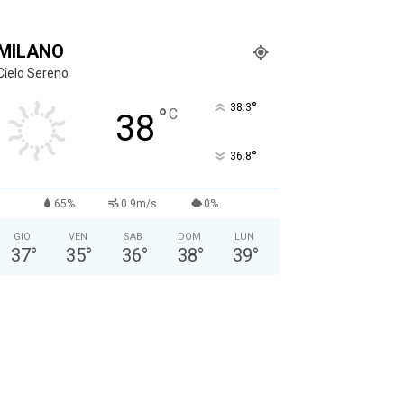
MILANO
Cielo Sereno
°
38.3
°
C
38
°
36.8
65%
0.9m/s
0%
GIO
VEN
SAB
DOM
LUN
37
°
35
°
36
°
38
°
39
°