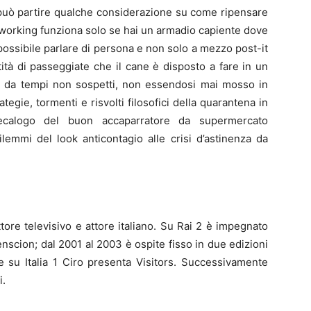
può partire qualche considerazione su come ripensare
rt working funziona solo se hai un armadio capiente dove
è possibile parlare di persona e non solo a mezzo post-it
antità di passeggiate che il cane è disposto a fare in un
sa da tempi non sospetti, non essendosi mai mosso in
rategie, tormenti e risvolti filosofici della quarantena in
decalogo del buon accaparratore da supermercato
dilemmi del look anticontagio alle crisi d’astinenza da
tore televisivo e attore italiano. Su Rai 2 è impegnato
nscion; dal 2001 al 2003 è ospite fisso in due edizioni
 su Italia 1 Ciro presenta Visitors. Successivamente
i.