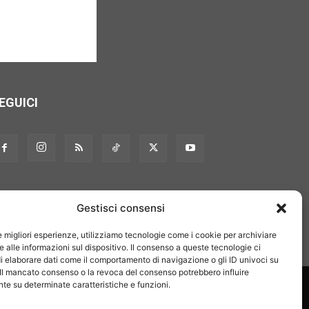
EGUICI
Gestisci consensi
le migliori esperienze, utilizziamo tecnologie come i cookie per archiviare
 alle informazioni sul dispositivo. Il consenso a queste tecnologie ci
i elaborare dati come il comportamento di navigazione o gli ID univoci su
 Il mancato consenso o la revoca del consenso potrebbero influire
on noi
Pubblicità
Privacy policy
Linee editoriali
e su determinate caratteristiche e funzioni.