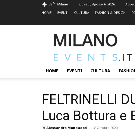
C
38
giovedì, Agosto 6, 2026
Acced
Milano
HOME
EVENTI
CULTURA
FASHION & DESIGN
F
MILANOEVENTS.IT
|
News
2.0
ed
Eventi
HOME
EVENTI
CULTURA
FASHIO
a
Milano
FELTRINELLI DU
Luca Bottura e 
Di
Alessandro Mondadori
-
12 Ottobre 2020