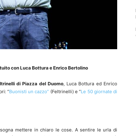
ito con Luca Bottura e Enrico Bertolino
ltrinelli di Piazza del Duomo
, Luca Bottura ed Enrico
ri: “
Buonisti un cazzo”
(Feltrinelli) e “
Le 50 giornate di
bisogna mettere in chiaro le cose. A sentire le urla di