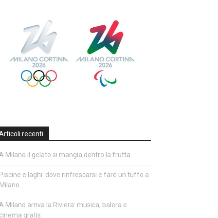
Articoli recenti
A Milano il gelato si mangia dentro la frutta
Piscine e laghi: dove rinfrescarsi e fare un tuffo a
Milano
A Milano arriva la Riviera: musica, balera e
cinema gratis