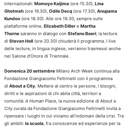
internazionali:
Momoyo Kaijima
(ore 15.30),
Lina
Ghotmeh
(ore 16.30),
Odile Decq
(ore 17.30),
Anupama
Kundoo
(ore 18.30). Alle ore 19.30, sempre sulle
piattaforme online,
Elizabeth Diller
e
Martha
Thorne
saranno in dialogo con
Stefano Boeri
; la lecture
di
Steven Holl
(ore 20.30) chiuderà il programma. I live
delle lecture, in lingua inglese, verranno trasmessi anche
nel Salone d’Onore di Triennale.
Domenica 20 settembre
Milano Arch Week continua alla
Fondazione Giangiacomo Feltrinelli con il programma
di
About a City
. Mettere al centro le persone, i bisogni,
diritti e le aspirazioni di chi abita città, territori e
comunità:
A Human Place
, la nuova edizione di About a
City curata da Fondazione Giangiacomo Feltrinelli invita a
ripensare i luoghi in cui viviamo all’indomani della crisi. Tre
gli ambiti:
la scuola
, fra conoscenze ed esperienze per la