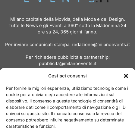
Milano capitale della Movida, della Moda e del Design.
Tutte le News e gli Eventi a 360° sotto la Madonnina 24
ore su 24, 365 giorni l'anno.
Per inviare comunicati stampa:
redazione@milanoevents.it
Per richiedere pubblicità e partnership:
pubblicita@milanoevents.it
Gestisci consensi
SEGUICI
Per fornire le migliori esperienze, utilizziamo tecnologie come i
cookie per archiviare e/o accedere alle informazioni sul
dispositivo. Il consenso a queste tecnologie ci consentirà di
elaborare dati come il comportamento di navigazione o gli ID
univoci su questo sito. Il mancato consenso o la revoca del
consenso potrebbero influire negativamente su determinate
Chi siamo
I Nostri Clienti
Contattaci
Collabora con noi
caratteristiche e funzioni.