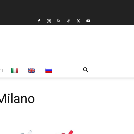
TI
Milano