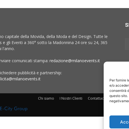
S
no capitale della Movida, della Moda e del Design. Tutte le
 e gli Eventi a 360° sotto la Madonnina 24 ore su 24, 365
i l'anno.
inviare comunicati stampa:
redazione@milanoevents.it
ichiedere pubblicità e partnership:
licita@milanoevents.it
Per fornire 
e/o accedere
consentirà d
questo sito.
Chi siamo
I Nostri Clienti
Contattaci
Collabora c
negativament
Acc