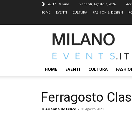
C
26.3
venerdì, Agosto 7, 2026
Acc
Milano
HOME
EVENTI
CULTURA
FASHION & DESIGN
F
MILANOEVENTS.IT
|
News
2.0
ed
Eventi
HOME
EVENTI
CULTURA
FASHIO
a
Milano
Ferragosto Clas
Di
Arianna De Felice
-
10 Agosto 2020