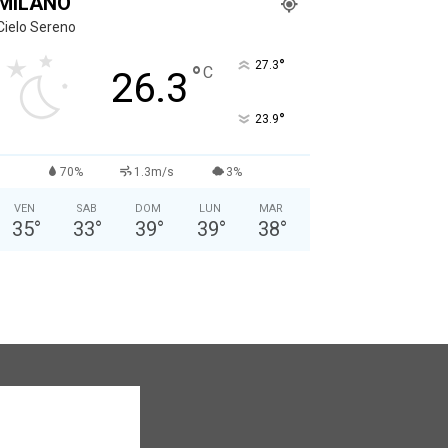
MILANO
Cielo Sereno
°
27.3
°
C
26.3
°
23.9
70%
1.3m/s
3%
VEN
SAB
DOM
LUN
MAR
35
°
33
°
39
°
39
°
38
°