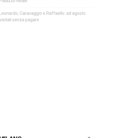
Palazzo Reale
Leonardo, Caravaggio e Raffaello: ad agosto
visitali senza pagare