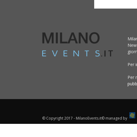
Mila
News
giorn
Per 
Per r
pubb
© Copyright 2017 - MilanoEvents.it© managed by