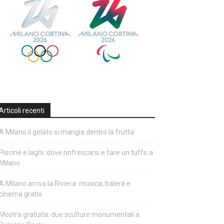
Articoli recenti
A Milano il gelato si mangia dentro la frutta
Piscine e laghi: dove rinfrescarsi e fare un tuffo a
Milano
A Milano arriva la Riviera: musica, balera e
cinema gratis
Mostra gratuita: due sculture monumentali a