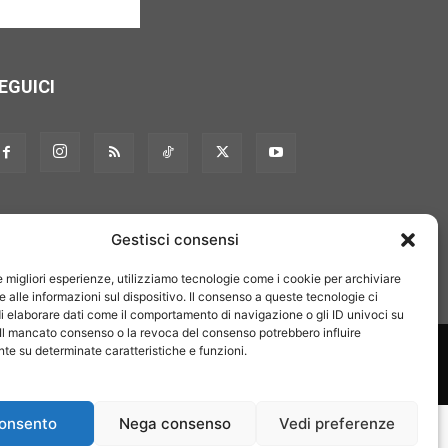
EGUICI
Gestisci consensi
le migliori esperienze, utilizziamo tecnologie come i cookie per archiviare
 alle informazioni sul dispositivo. Il consenso a queste tecnologie ci
i elaborare dati come il comportamento di navigazione o gli ID univoci su
 Il mancato consenso o la revoca del consenso potrebbero influire
on noi
Pubblicità
Privacy policy
Linee editoriali
e su determinate caratteristiche e funzioni.
onsento
Nega consenso
Vedi preferenze