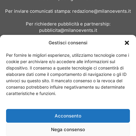
Per inviare comunicati stampa:
redazione@milanoevents.it
Per richiedere pubblicità e partnership:
pubblicita@milanoevents.it
Gestisci consensi
SEGUICI
Per fornire le migliori esperienze, utilizziamo tecnologie come i
cookie per archiviare e/o accedere alle informazioni sul
dispositivo. Il consenso a queste tecnologie ci consentirà di
elaborare dati come il comportamento di navigazione o gli ID
univoci su questo sito. Il mancato consenso o la revoca del
consenso potrebbero influire negativamente su determinate
Chi siamo
I Nostri Clienti
Contattaci
Collabora con noi
caratteristiche e funzioni.
Pubblicità
Privacy policy
Linee editoriali
Acconsento
© Copyright 2017 - MilanoEvents.it© managed by
Nega consenso