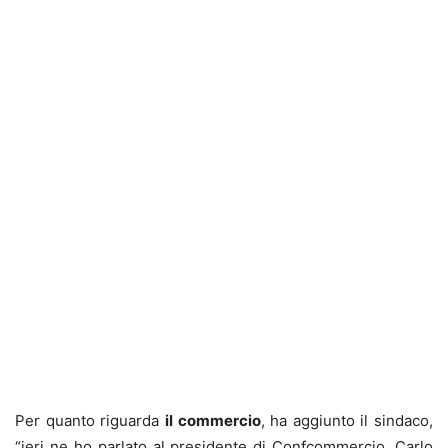
Per quanto riguarda
il commercio
, ha aggiunto il sindaco,
“ieri ne ho parlato al presidente di Confcommercio, Carlo