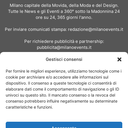
Milano capitale della Movida, della Moda e del Design.
Tutte le News e gli Eventi a 360° sotto la Madonnina 24
ore su 24, 365 giorni l'anno.
Per inviare comunicati stampa:
redazione@milanoevents.it
Per richiedere pubblicità e partnership:
pubblicita@milanoevents.it
Gestisci consensi
SEGUICI
Per fornire le migliori esperienze, utilizziamo tecnologie come i
cookie per archiviare e/o accedere alle informazioni sul
dispositivo. Il consenso a queste tecnologie ci consentirà di
elaborare dati come il comportamento di navigazione o gli ID
univoci su questo sito. Il mancato consenso o la revoca del
consenso potrebbero influire negativamente su determinate
Chi siamo
I Nostri Clienti
Contattaci
Collabora con noi
caratteristiche e funzioni.
Pubblicità
Privacy policy
Linee editoriali