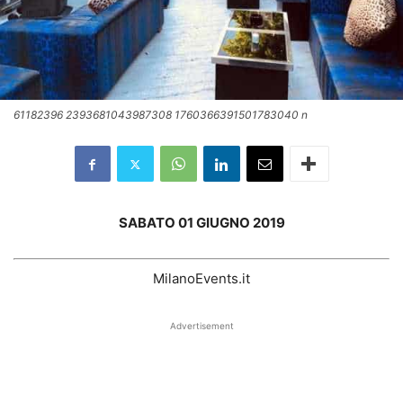
61182396 2393681043987308 1760366391501783040 n
SABATO 01 GIUGNO 2019
MilanoEvents.it
Advertisement