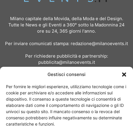
Milano capitale della Movida, della Moda e del Design.
Tutte le News e gli Eventi a 360° sotto la Madonnina 24
ore su 24, 365 giorni l'anno.
Per inviare comunicati stampa:
redazione@milanoevents.it
Per richiedere pubblicità e partnership:
pubblicita@milanoevents.it
Gestisci consensi
SEGUICI
Per fornire le migliori esperienze, utilizziamo tecnologie come i
cookie per archiviare e/o accedere alle informazioni sul
dispositivo. Il consenso a queste tecnologie ci consentirà di
elaborare dati come il comportamento di navigazione o gli ID
univoci su questo sito. Il mancato consenso o la revoca del
consenso potrebbero influire negativamente su determinate
Chi siamo
I Nostri Clienti
Contattaci
Collabora con noi
caratteristiche e funzioni.