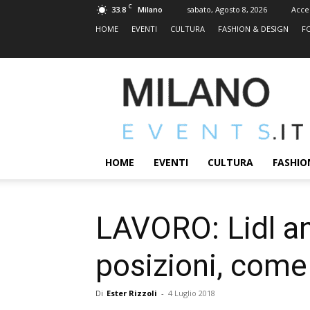
C
33.8
sabato, Agosto 8, 2026
Acce
Milano
HOME
EVENTI
CULTURA
FASHION & DESIGN
F
MILANOEVENTS.IT
|
News
2.0
ed
Eventi
HOME
EVENTI
CULTURA
FASHIO
a
Milano
LAVORO: Lidl an
posizioni, come
Di
Ester Rizzoli
-
4 Luglio 2018