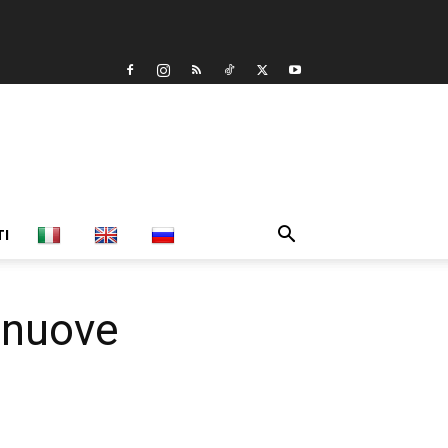
TI
 nuove