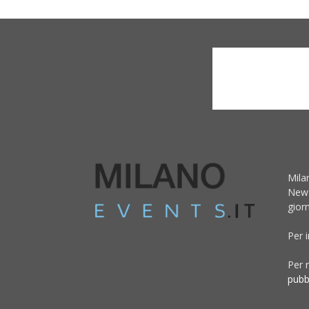
Mila
News
giorn
Per 
Per r
pubb