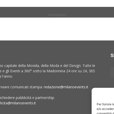
Advertisement
S
no capitale della Movida, della Moda e del Design. Tutte le
 e gli Eventi a 360° sotto la Madonnina 24 ore su 24, 365
i l'anno.
inviare comunicati stampa:
redazione@milanoevents.it
ichiedere pubblicità e partnership:
licita@milanoevents.it
Per fornire 
e/o accedere
consentirà d