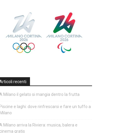
Articoli recenti
A Milano il gelato si mangia dentro la frutta
Piscine e laghi: dove rinfrescarsi e fare un tuffo a
Milano
A Milano arriva la Riviera: musica, balera e
cinema gratis