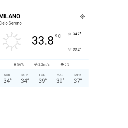
MILANO
Cielo Sereno
°
34.7
°
C
33.8
°
33.2
56%
2.2m/s
0%
SAB
DOM
LUN
MAR
MER
34
°
34
°
39
°
39
°
37
°