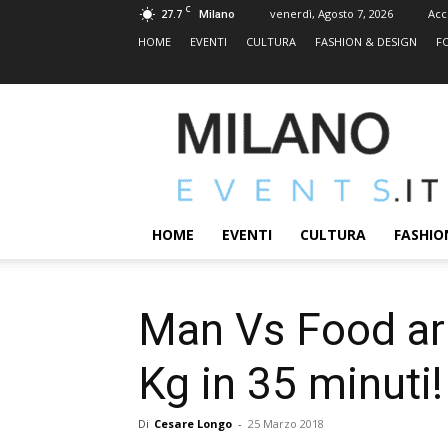
C
27.7
venerdì, Agosto 7, 2026
Acc
Milano
HOME
EVENTI
CULTURA
FASHION & DESIGN
F
MILANOEVENTS.IT
|
News
2.0
ed
Eventi
HOME
EVENTI
CULTURA
FASHIO
a
Milano
Man Vs Food arr
Kg in 35 minuti!
Di
Cesare Longo
-
25 Marzo 2018