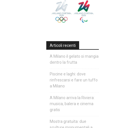
Articoli recenti
A Milano il gelato si mangia
dentro la frutta
Piscine e laghi: dove
rinfrescarsi e fare un tuffo
a Milano
A Milano arriva la Riviera:
musica, balera e cinema
gratis
Mostra gratuita: due
sculture monumentali a