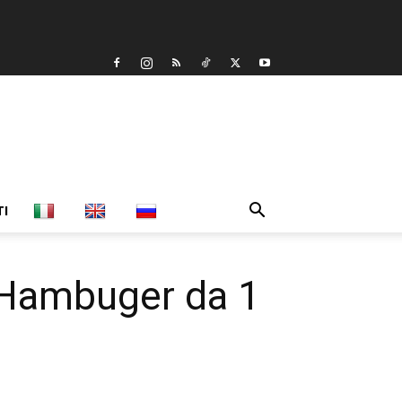
TI
n Hambuger da 1