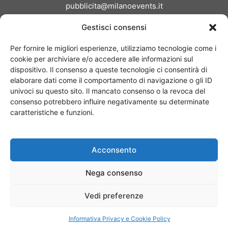
pubblicita@milanoevents.it
Gestisci consensi
SEGUICI
Per fornire le migliori esperienze, utilizziamo tecnologie come i
cookie per archiviare e/o accedere alle informazioni sul
dispositivo. Il consenso a queste tecnologie ci consentirà di
elaborare dati come il comportamento di navigazione o gli ID
univoci su questo sito. Il mancato consenso o la revoca del
consenso potrebbero influire negativamente su determinate
Chi siamo
I Nostri Clienti
Contattaci
Collabora con noi
caratteristiche e funzioni.
Pubblicità
Privacy policy
Linee editoriali
Acconsento
© Copyright 2017 - MilanoEvents.it© managed by
Nega consenso
Vedi preferenze
Informativa Privacy e Cookie Policy