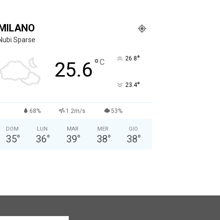
MILANO
Nubi Sparse
°
26.8
°
C
25.6
°
23.4
68%
1.2m/s
53%
DOM
LUN
MAR
MER
GIO
35
°
36
°
39
°
38
°
38
°