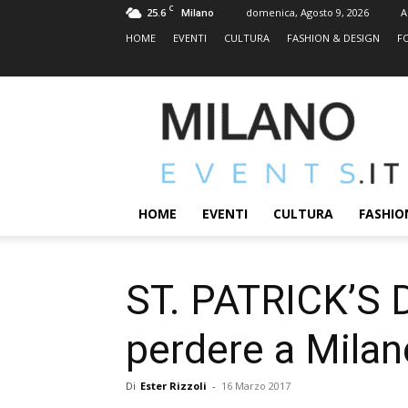
C
25.6
domenica, Agosto 9, 2026
A
Milano
HOME
EVENTI
CULTURA
FASHION & DESIGN
F
MILANOEVENTS.IT
|
News
2.0
ed
Eventi
HOME
EVENTI
CULTURA
FASHIO
a
Milano
ST. PATRICK’S D
perdere a Milan
Di
Ester Rizzoli
-
16 Marzo 2017