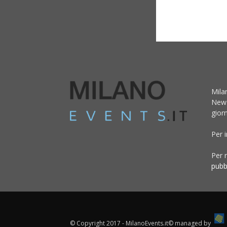
Mila
News
giorn
Per 
Per r
pubb
© Copyright 2017 - MilanoEvents.it© managed by