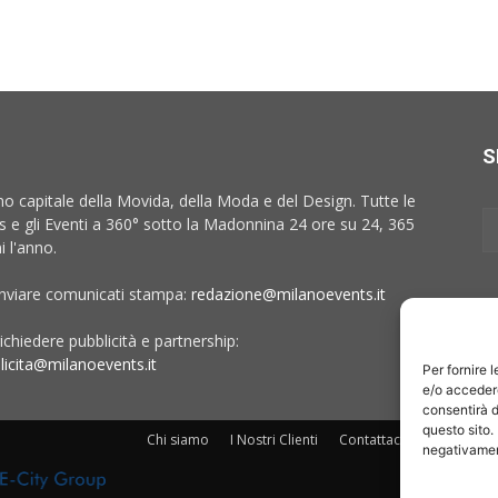
S
no capitale della Movida, della Moda e del Design. Tutte le
 e gli Eventi a 360° sotto la Madonnina 24 ore su 24, 365
i l'anno.
inviare comunicati stampa:
redazione@milanoevents.it
ichiedere pubblicità e partnership:
licita@milanoevents.it
Per fornire 
e/o accedere
consentirà d
questo sito.
Chi siamo
I Nostri Clienti
Contattaci
Collabora c
negativament