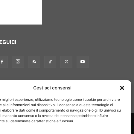
EGUICI
Gestisci consensi
le migliori esperienze, utilizziamo tecnologie come i cookie per archiviare
 alle informazioni sul dispositivo. Il consenso a queste tecnologie ci
i elaborare dati come il comportamento di navigazione o gli ID univoci su
 Il mancato consenso o la revoca del consenso potrebbero influire
on noi
Pubblicità
Privacy policy
Linee editoriali
e su determinate caratteristiche e funzioni.