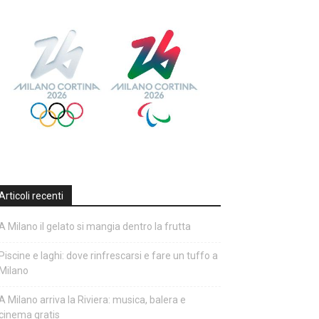
Articoli recenti
A Milano il gelato si mangia dentro la frutta
Piscine e laghi: dove rinfrescarsi e fare un tuffo a
Milano
A Milano arriva la Riviera: musica, balera e
cinema gratis