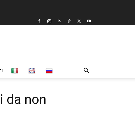
TI
i da non