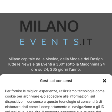
Milano capitale della Movida, della Moda e del Design.
Tutte le News e gli Eventi a 360° sotto la Madonnina 24
ore su 24, 365 giorni l'anno.
Per inviare comunicati stampa:
redazione@milanoevents.it
Gestisci consensi
Per richiedere pubblicità e partnership:
Per fornire le migliori esperienze, utilizziamo tecnologie come i
pubblicita@milanoevents.it
cookie per archiviare e/o accedere alle informazioni sul
dispositivo. Il consenso a queste tecnologie ci consentirà di
elaborare dati come il comportamento di navigazione o gli ID
SEGUICI
univoci su questo sito. Il mancato consenso o la revoca del