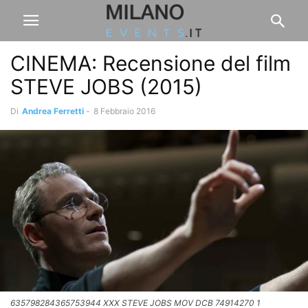
CINEMA: Recensione del film
STEVE JOBS (2015)
Di
Andrea Ferretti
-
8 Febbraio 2016
635798284365753944 XXX STEVE JOBS MOV DCB 74914270 1