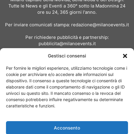
Tutte le News e gli Eventi a 360° sotto la Madonnina 24
ore su 24, 365 giorni l'anno.
Per inviare comunicati stampa:
redazione@milanoevents.it
Per richiedere pubblicità e partnership:
pubblicita@milanoevents.it
Gestisci consensi
SEGUICI
Per fornire le migliori esperienze, utilizziamo tecnologie come i
cookie per archiviare e/o accedere alle informazioni sul
dispositivo. Il consenso a queste tecnologie ci consentirà di
elaborare dati come il comportamento di navigazione o gli ID
univoci su questo sito. Il mancato consenso o la revoca del
consenso potrebbero influire negativamente su determinate
Chi siamo
I Nostri Clienti
Contattaci
Collabora con noi
caratteristiche e funzioni.
Pubblicità
Privacy policy
Linee editoriali
Acconsento
© Copyright 2017 - MilanoEvents.it© managed by