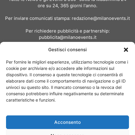
ore su 24, 365 giorni l'anno.
Per inviare comunicati stampa:
redazione@milanoevents.it
Per richiedere pubblicità e partnership:
pubblicita@milanoevents.it
Gestisci consensi
SEGUICI
Per fornire le migliori esperienze, utilizziamo tecnologie come i
cookie per archiviare e/o accedere alle informazioni sul
dispositivo. Il consenso a queste tecnologie ci consentirà di
elaborare dati come il comportamento di navigazione o gli ID
univoci su questo sito. Il mancato consenso o la revoca del
consenso potrebbero influire negativamente su determinate
Chi siamo
I Nostri Clienti
Contattaci
Collabora con noi
caratteristiche e funzioni.
Pubblicità
Privacy policy
Linee editoriali
Acconsento
© Copyright 2017 - MilanoEvents.it© managed by