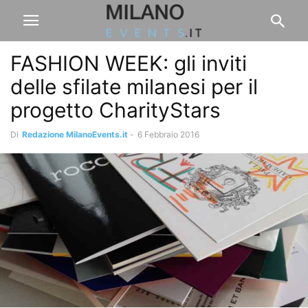
FASHION WEEK: gli inviti
delle sfilate milanesi per il
progetto CharityStars
Di
Redazione MilanoEvents.it
-
6 Febbraio 2016