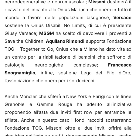
neurodegenerative e neuromuscolari;
Missoni
destinerà il
ricavato dell’incanto alla Onlus Mariana che opera in tutto il
mondo a favore delle popolazioni bisognose;
Versace
sostiene la Onlus Disabili No Limits, di cui è presidente
Giusy Versace;
MSGM
ha scelto di devolvere i proventi a
Save the Children;
Aquilano Rimondi
supporta Fondazione
TOG – Together to Go, Onlus che a Milano ha dato vita ad
un centro per la riabilitazione di bambini che soffrono di
patologie neurologiche complesse;
Francesco
Scognamiglio
, infine, sostiene Lega del Filo d’Oro,
l’associazione che opera per i sordociechi.
Anche Moncler che sfilerà a New York e Parigi con le linee
Grenoble e Gamme Rouge ha aderito all’iniziativa
proponendo all’asta due inviti first row per entrambe le
sfilate. Anche in questo caso i fondi raccolti sosterranno
Fondazione TOG. Missoni oltre ai due inviti offrirà alla
vincitrice dell’asta un outfit, rigorosamente Missoni, scelto