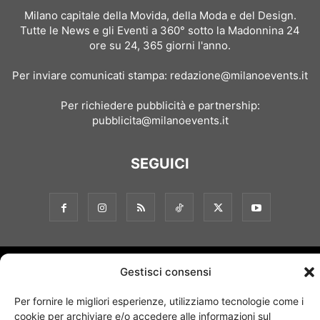
Milano capitale della Movida, della Moda e del Design.
Tutte le News e gli Eventi a 360° sotto la Madonnina 24
ore su 24, 365 giorni l'anno.
Per inviare comunicati stampa:
redazione@milanoevents.it
Per richiedere pubblicità e partnership:
pubblicita@milanoevents.it
SEGUICI
Chi siamo
I Nostri Clienti
Contattaci
Collabora con noi
Gestisci consensi
Pubblicità
Privacy policy
Linee editoriali
Per fornire le migliori esperienze, utilizziamo tecnologie come i
cookie per archiviare e/o accedere alle informazioni sul