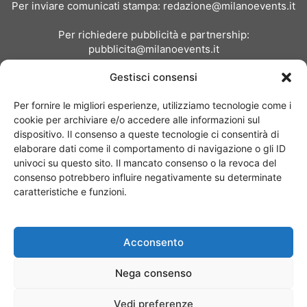
Per inviare comunicati stampa:
redazione@milanoevents.it
Per richiedere pubblicità e partnership:
pubblicita@milanoevents.it
Gestisci consensi
SEGUICI
Per fornire le migliori esperienze, utilizziamo tecnologie come i
cookie per archiviare e/o accedere alle informazioni sul
dispositivo. Il consenso a queste tecnologie ci consentirà di
elaborare dati come il comportamento di navigazione o gli ID
univoci su questo sito. Il mancato consenso o la revoca del
consenso potrebbero influire negativamente su determinate
Chi siamo
I Nostri Clienti
Contattaci
Collabora con noi
caratteristiche e funzioni.
Pubblicità
Privacy policy
Linee editoriali
Acconsento
© Copyright 2017 - MilanoEvents.it© managed by
Nega consenso
Vedi preferenze