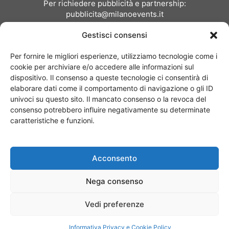
Per richiedere pubblicità e partnership:
pubblicita@milanoevents.it
Gestisci consensi
SEGUICI
Per fornire le migliori esperienze, utilizziamo tecnologie come i
cookie per archiviare e/o accedere alle informazioni sul
dispositivo. Il consenso a queste tecnologie ci consentirà di
elaborare dati come il comportamento di navigazione o gli ID
univoci su questo sito. Il mancato consenso o la revoca del
consenso potrebbero influire negativamente su determinate
Chi siamo
I Nostri Clienti
Contattaci
Collabora con noi
caratteristiche e funzioni.
Pubblicità
Privacy policy
Linee editoriali
Acconsento
© Copyright 2017 - MilanoEvents.it© managed by
Nega consenso
Vedi preferenze
Informativa Privacy e Cookie Policy