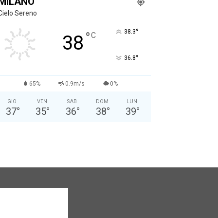
MILANO
Cielo Sereno
°
38.3
°
C
38
°
36.8
65%
0.9m/s
0%
GIO
VEN
SAB
DOM
LUN
37
°
35
°
36
°
38
°
39
°