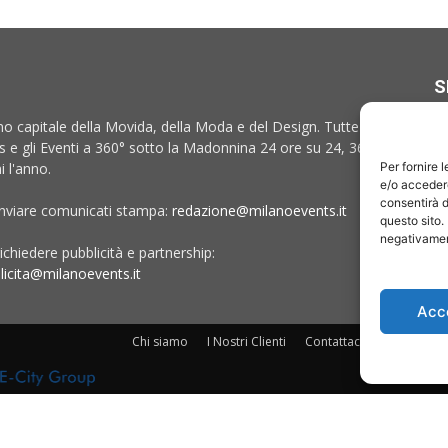
S
no capitale della Movida, della Moda e del Design. Tutte le
 e gli Eventi a 360° sotto la Madonnina 24 ore su 24, 365
i l'anno.
Per fornire 
e/o accedere
consentirà d
inviare comunicati stampa:
redazione@milanoevents.it
questo sito.
negativament
ichiedere pubblicità e partnership:
licita@milanoevents.it
Acc
Chi siamo
I Nostri Clienti
Contattaci
Collabora c