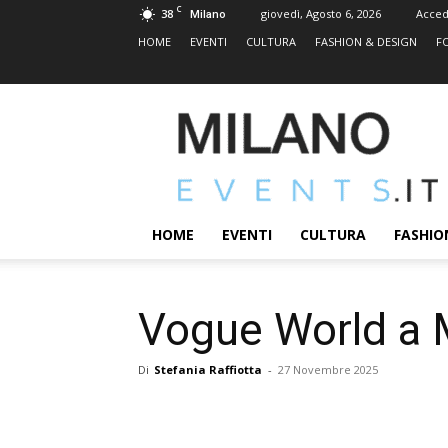
C
38
giovedì, Agosto 6, 2026
Acced
Milano
HOME
EVENTI
CULTURA
FASHION & DESIGN
F
MILANOEVENTS.IT
|
News
2.0
ed
Eventi
HOME
EVENTI
CULTURA
FASHIO
a
Milano
Vogue World a 
Di
Stefania Raffiotta
-
27 Novembre 2025