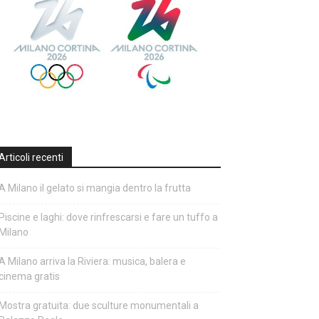
Articoli recenti
A Milano il gelato si mangia dentro la frutta
Piscine e laghi: dove rinfrescarsi e fare un tuffo a
Milano
A Milano arriva la Riviera: musica, balera e
cinema gratis
Mostra gratuita: due sculture monumentali a