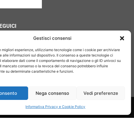
EGUICI
Gestisci consensi
le migliori esperienze, utilizziamo tecnologie come i cookie per archiviare
 alle informazioni sul dispositivo. Il consenso a queste tecnologie ci
i elaborare dati come il comportamento di navigazione o gli ID univoci su
 Il mancato consenso o la revoca del consenso potrebbero influire
e su determinate caratteristiche e funzioni.
onsento
Nega consenso
Vedi preferenze
on noi
Pubblicità
Privacy policy
Linee editoriali
Informativa Privacy e Cookie Policy