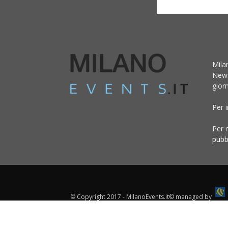
Mila
News
giorn
Per 
Per r
pubb
© Copyright 2017 - MilanoEvents.it© managed by