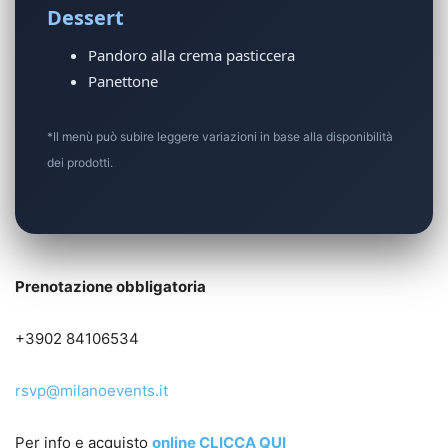
Dessert
Pandoro alla crema pasticcera
Panettone
*Il menù può subire leggere variazioni in base alla disponibilità
dei prodotti.
Prenotazione obbligatoria
+3902 84106534
rsvp@milanoevents.it
Per info e acquisto
online CLICCA QUI