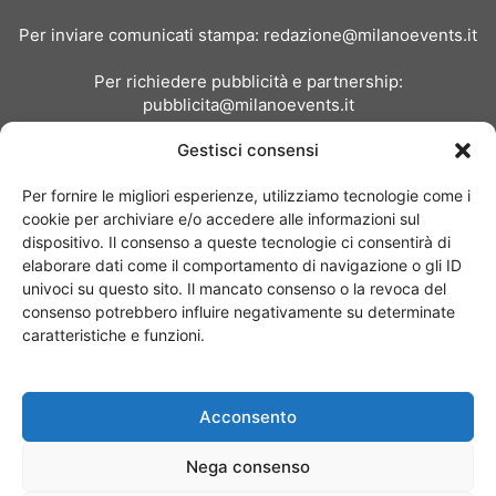
Per inviare comunicati stampa:
redazione@milanoevents.it
Per richiedere pubblicità e partnership:
pubblicita@milanoevents.it
Gestisci consensi
SEGUICI
Per fornire le migliori esperienze, utilizziamo tecnologie come i
cookie per archiviare e/o accedere alle informazioni sul
dispositivo. Il consenso a queste tecnologie ci consentirà di
elaborare dati come il comportamento di navigazione o gli ID
univoci su questo sito. Il mancato consenso o la revoca del
consenso potrebbero influire negativamente su determinate
Chi siamo
I Nostri Clienti
Contattaci
Collabora con noi
caratteristiche e funzioni.
Pubblicità
Privacy policy
Linee editoriali
Acconsento
© Copyright 2017 - MilanoEvents.it© managed by
Nega consenso