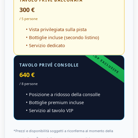
TAVOLO PRIVÉ BALCONATA
300 €
/ 5 persone
• Vista privilegiata sulla pista
• Bottiglie incluse (secondo listino)
• Servizio dedicato
TOP EXCLUSIVE
TAVOLO PRIVÉ CONSOLLE
640 €
/ 8 persone
• Posizione a ridosso della consolle
• Bottiglie premium incluse
• Servizio al tavolo VIP
*Prezzi e disponibilità soggetti a riconferma al momento della