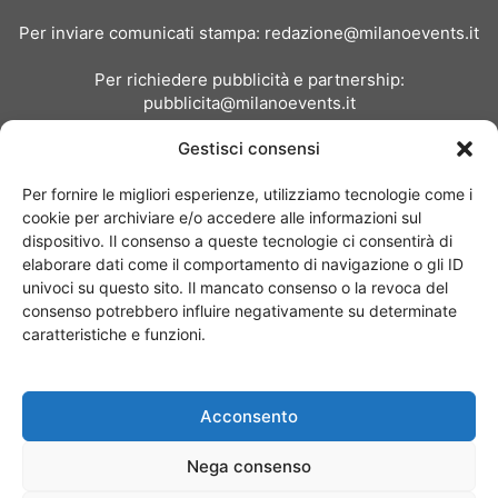
Per inviare comunicati stampa:
redazione@milanoevents.it
Per richiedere pubblicità e partnership:
pubblicita@milanoevents.it
Gestisci consensi
SEGUICI
Per fornire le migliori esperienze, utilizziamo tecnologie come i
cookie per archiviare e/o accedere alle informazioni sul
dispositivo. Il consenso a queste tecnologie ci consentirà di
elaborare dati come il comportamento di navigazione o gli ID
univoci su questo sito. Il mancato consenso o la revoca del
consenso potrebbero influire negativamente su determinate
Chi siamo
I Nostri Clienti
Contattaci
Collabora con noi
caratteristiche e funzioni.
Pubblicità
Privacy policy
Linee editoriali
Acconsento
© Copyright 2017 - MilanoEvents.it© managed by
Nega consenso