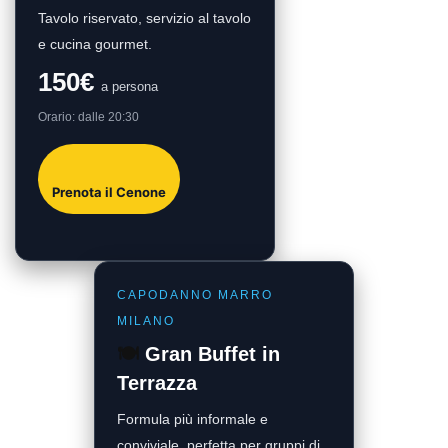
Tavolo riservato, servizio al tavolo
e cucina gourmet.
150€
a persona
Orario: dalle 20:30
Prenota il Cenone
CAPODANNO MARRO
MILANO
🍽
Gran Buffet in
Terrazza
Formula più informale e
conviviale, perfetta per gruppi di