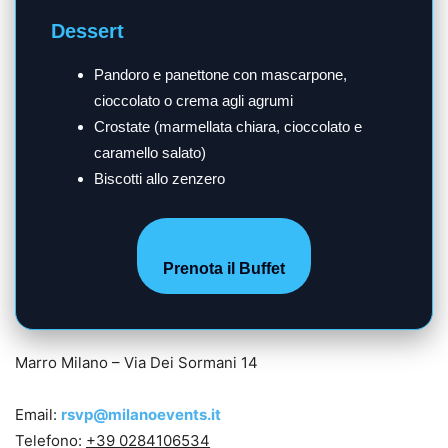
Dessert
Pandoro e panettone con mascarpone,
cioccolato o crema agli agrumi
Crostate (marmellata chiara, cioccolato e
caramello salato)
Biscotti allo zenzero
Prenota il Buffet
Marro Milano – Via Dei Sormani 14
Email:
rsvp@milanoevents.it
Telefono:
+39 0284106534