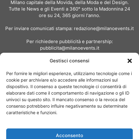
Milano capitale della Movida, della Moda e del Design.
Tutte le News e gli Eventi a 360° sotto la Madonnina 24
ore su 24, 365 giorni l'anno.
Per inviare comunicati stampa:
redazione@milanoevents.it
Per richiedere pubblicità e partnership:
pubblicita@milanoevents.it
Gestisci consensi
SEGUICI
Per fornire le migliori esperienze, utilizziamo tecnologie come i
cookie per archiviare e/o accedere alle informazioni sul
dispositivo. Il consenso a queste tecnologie ci consentirà di
elaborare dati come il comportamento di navigazione o gli ID
univoci su questo sito. Il mancato consenso o la revoca del
consenso potrebbero influire negativamente su determinate
Chi siamo
I Nostri Clienti
Contattaci
Collabora con noi
caratteristiche e funzioni.
Pubblicità
Privacy policy
Linee editoriali
Acconsento
© Copyright 2017 - MilanoEvents.it© managed by