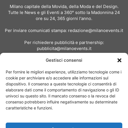
Milano capitale della Movida, della Moda e del Design.
Tutte le News e gli Eventi a 360° sotto la Madonnina 24
ore su 24, 365 giorni l'anno.
Per inviare comunicati stampa:
redazione@milanoevents.it
Per richiedere pubblicità e partnership:
pubblicita@milanoevents.it
Gestisci consensi
SEGUICI
Per fornire le migliori esperienze, utilizziamo tecnologie come i
cookie per archiviare e/o accedere alle informazioni sul
dispositivo. Il consenso a queste tecnologie ci consentirà di
elaborare dati come il comportamento di navigazione o gli ID
univoci su questo sito. Il mancato consenso o la revoca del
consenso potrebbero influire negativamente su determinate
Chi siamo
I Nostri Clienti
Contattaci
Collabora con noi
caratteristiche e funzioni.
Pubblicità
Privacy policy
Linee editoriali