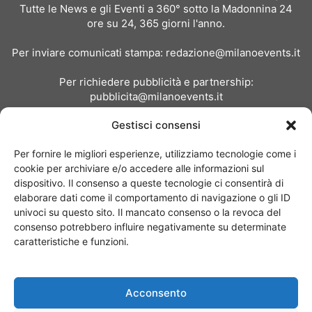
Tutte le News e gli Eventi a 360° sotto la Madonnina 24
ore su 24, 365 giorni l'anno.
Per inviare comunicati stampa:
redazione@milanoevents.it
Per richiedere pubblicità e partnership:
pubblicita@milanoevents.it
Gestisci consensi
SEGUICI
Per fornire le migliori esperienze, utilizziamo tecnologie come i
cookie per archiviare e/o accedere alle informazioni sul
dispositivo. Il consenso a queste tecnologie ci consentirà di
elaborare dati come il comportamento di navigazione o gli ID
univoci su questo sito. Il mancato consenso o la revoca del
consenso potrebbero influire negativamente su determinate
Chi siamo
I Nostri Clienti
Contattaci
Collabora con noi
caratteristiche e funzioni.
Pubblicità
Privacy policy
Linee editoriali
Acconsento
© Copyright 2017 - MilanoEvents.it© managed by