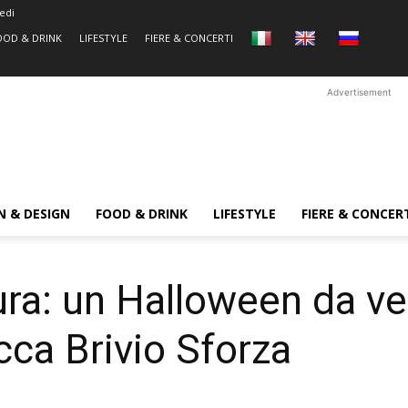
edi
OOD & DRINK
LIFESTYLE
FIERE & CONCERTI
Advertisement
N & DESIGN
FOOD & DRINK
LIFESTYLE
FIERE & CONCER
ra: un Halloween da ver
cca Brivio Sforza