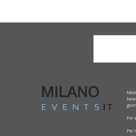
Mila
News
giorn
Per 
Per r