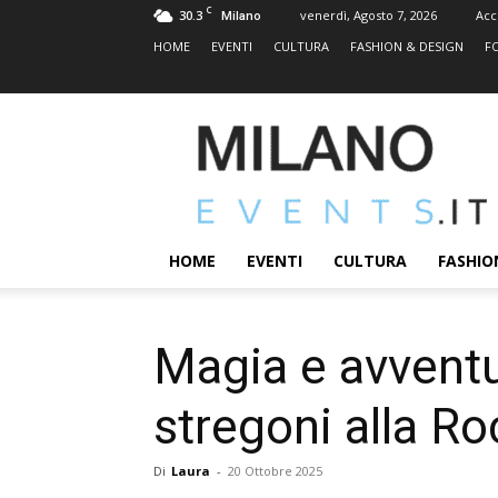
C
30.3
venerdì, Agosto 7, 2026
Acc
Milano
HOME
EVENTI
CULTURA
FASHION & DESIGN
F
MILANOEVENTS.IT
|
News
2.0
ed
Eventi
HOME
EVENTI
CULTURA
FASHIO
a
Milano
Magia e avventu
stregoni alla Ro
Di
Laura
-
20 Ottobre 2025