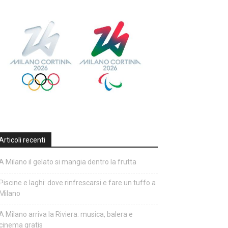
Articoli recenti
A Milano il gelato si mangia dentro la frutta
Piscine e laghi: dove rinfrescarsi e fare un tuffo a
Milano
A Milano arriva la Riviera: musica, balera e
cinema gratis