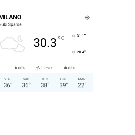
MILANO
Nubi Sparse
°
31.1
°
C
30.3
°
28.4
60%
0.9m/s
63%
VEN
SAB
DOM
LUN
MAR
36
°
36
°
38
°
39
°
22
°