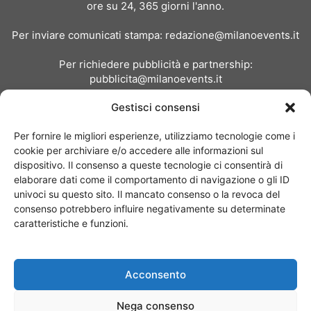
ore su 24, 365 giorni l'anno.
Per inviare comunicati stampa:
redazione@milanoevents.it
Per richiedere pubblicità e partnership:
pubblicita@milanoevents.it
Gestisci consensi
SEGUICI
Per fornire le migliori esperienze, utilizziamo tecnologie come i
cookie per archiviare e/o accedere alle informazioni sul
dispositivo. Il consenso a queste tecnologie ci consentirà di
elaborare dati come il comportamento di navigazione o gli ID
univoci su questo sito. Il mancato consenso o la revoca del
consenso potrebbero influire negativamente su determinate
Chi siamo
I Nostri Clienti
Contattaci
Collabora con noi
caratteristiche e funzioni.
Pubblicità
Privacy policy
Linee editoriali
Acconsento
© Copyright 2017 - MilanoEvents.it© managed by
Nega consenso