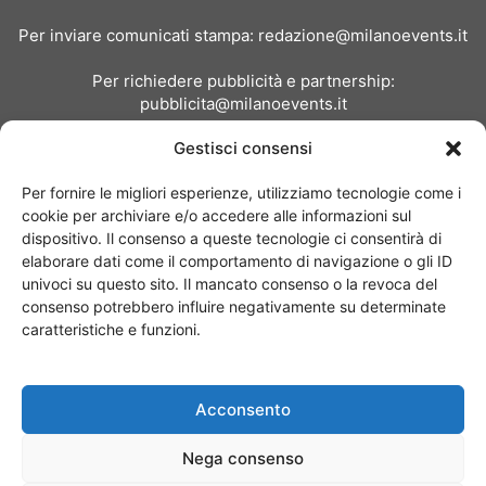
Per inviare comunicati stampa:
redazione@milanoevents.it
Per richiedere pubblicità e partnership:
pubblicita@milanoevents.it
Gestisci consensi
SEGUICI
Per fornire le migliori esperienze, utilizziamo tecnologie come i
cookie per archiviare e/o accedere alle informazioni sul
dispositivo. Il consenso a queste tecnologie ci consentirà di
elaborare dati come il comportamento di navigazione o gli ID
univoci su questo sito. Il mancato consenso o la revoca del
consenso potrebbero influire negativamente su determinate
Chi siamo
I Nostri Clienti
Contattaci
Collabora con noi
caratteristiche e funzioni.
Pubblicità
Privacy policy
Linee editoriali
Acconsento
© Copyright 2017 - MilanoEvents.it© managed by
Nega consenso