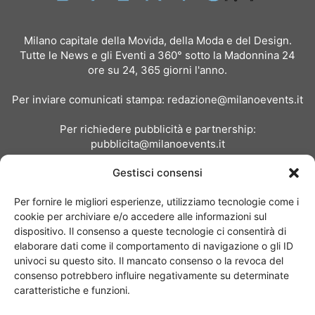
Milano capitale della Movida, della Moda e del Design.
Tutte le News e gli Eventi a 360° sotto la Madonnina 24
ore su 24, 365 giorni l'anno.
Per inviare comunicati stampa:
redazione@milanoevents.it
Per richiedere pubblicità e partnership:
pubblicita@milanoevents.it
Gestisci consensi
SEGUICI
Per fornire le migliori esperienze, utilizziamo tecnologie come i
cookie per archiviare e/o accedere alle informazioni sul
dispositivo. Il consenso a queste tecnologie ci consentirà di
elaborare dati come il comportamento di navigazione o gli ID
univoci su questo sito. Il mancato consenso o la revoca del
consenso potrebbero influire negativamente su determinate
Chi siamo
I Nostri Clienti
Contattaci
Collabora con noi
caratteristiche e funzioni.
Pubblicità
Privacy policy
Linee editoriali