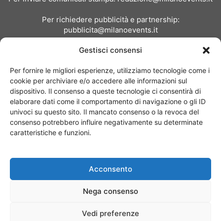
Per richiedere pubblicità e partnership:
pubblicita@milanoevents.it
Gestisci consensi
SEGUICI
Per fornire le migliori esperienze, utilizziamo tecnologie come i
cookie per archiviare e/o accedere alle informazioni sul
dispositivo. Il consenso a queste tecnologie ci consentirà di
elaborare dati come il comportamento di navigazione o gli ID
univoci su questo sito. Il mancato consenso o la revoca del
consenso potrebbero influire negativamente su determinate
Chi siamo
I Nostri Clienti
Contattaci
Collabora con noi
caratteristiche e funzioni.
Pubblicità
Privacy policy
Linee editoriali
Acconsento
© Copyright 2017 - MilanoEvents.it© managed by
Nega consenso
Vedi preferenze