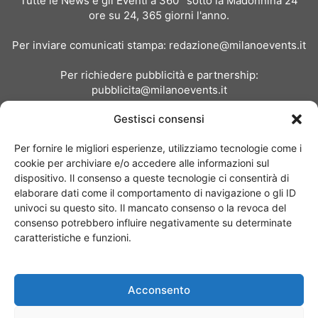
Tutte le News e gli Eventi a 360° sotto la Madonnina 24
ore su 24, 365 giorni l'anno.
Per inviare comunicati stampa:
redazione@milanoevents.it
Per richiedere pubblicità e partnership:
pubblicita@milanoevents.it
Gestisci consensi
SEGUICI
Per fornire le migliori esperienze, utilizziamo tecnologie come i
cookie per archiviare e/o accedere alle informazioni sul
dispositivo. Il consenso a queste tecnologie ci consentirà di
elaborare dati come il comportamento di navigazione o gli ID
univoci su questo sito. Il mancato consenso o la revoca del
consenso potrebbero influire negativamente su determinate
Chi siamo
I Nostri Clienti
Contattaci
Collabora con noi
caratteristiche e funzioni.
Pubblicità
Privacy policy
Linee editoriali
Acconsento
© Copyright 2017 - MilanoEvents.it© managed by